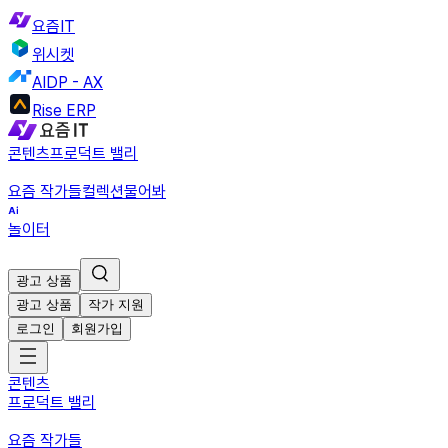
요즘IT
위시켓
AIDP - AX
Rise ERP
콘텐츠
프로덕트 밸리
요즘 작가들
컬렉션
물어봐
놀이터
광고 상품
광고 상품
작가 지원
로그인
회원가입
콘텐츠
프로덕트 밸리
요즘 작가들