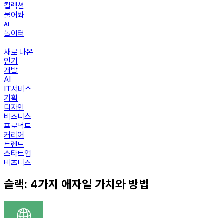
컬렉션
물어봐
놀이터
새로 나온
인기
개발
AI
IT서비스
기획
디자인
비즈니스
프로덕트
커리어
트렌드
스타트업
비즈니스
슬랙: 4가지 애자일 가치와 방법