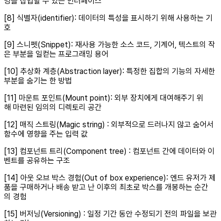
밍을 삽입할 수 있는 인터페이스
[8] 식별자(identifier): 데이터의 특성을 표시하기 위해 사용하는 기
호
[9] 스니펫(Snippet): 재사용 가능한 소스 코드, 기계어, 텍스트의 작
은 부분을 일컫는 프로그래밍 용어
[10] 추상화 계층(Abstraction layer): 특정한 집합의 기능의 자세한
부분을 숨기는 한 방법
[11] 마운트 포인트(Mount point): 외부 장치에게 대여해주기 위
해 마련된 임의의 디렉토리 공간
[12] 매직 스트링(Magic string) : 외부적으로 드러나지 않고 숨어서
함수에 영향을 주는 입력 값
[13] 컴포넌트 트리(Component tree) : 컴포넌트 간에 데이터와 이
벤트를 공유하는 구조
[14] 아웃 오브 박스 경험(Out of box experience): 엔드 유저가 제
품을 구매하거나 배송 받고 난 이후의 최초로 박스를 개봉하는 순간
의 경험
[15] 버저닝(Versioning) : 일정 기간 동안 수정되기 전의 파일을 보관