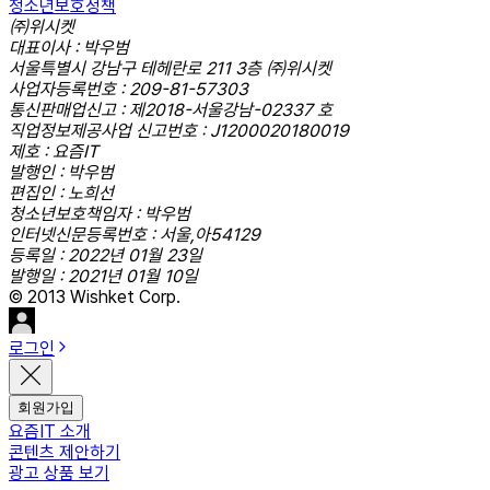
청소년보호정책
㈜위시켓
대표이사 : 박우범
서울특별시 강남구 테헤란로 211 3층 ㈜위시켓
사업자등록번호 : 209-81-57303
통신판매업신고 : 제2018-서울강남-02337 호
직업정보제공사업 신고번호 : J1200020180019
제호 : 요즘IT
발행인 : 박우범
편집인 : 노희선
청소년보호책임자 : 박우범
인터넷신문등록번호 : 서울,아54129
등록일 : 2022년 01월 23일
발행일 : 2021년 01월 10일
© 2013 Wishket Corp.
로그인
회원가입
요즘IT 소개
콘텐츠 제안하기
광고 상품 보기