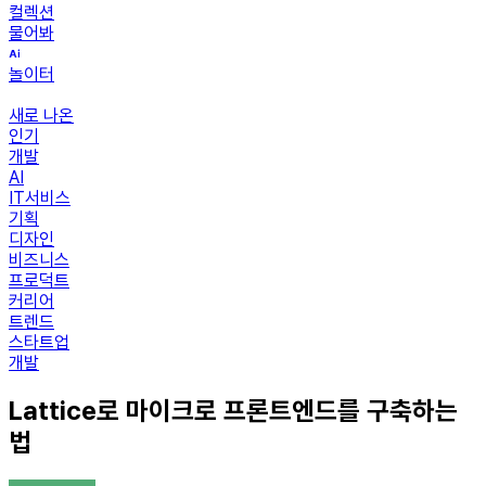
컬렉션
물어봐
놀이터
새로 나온
인기
개발
AI
IT서비스
기획
디자인
비즈니스
프로덕트
커리어
트렌드
스타트업
개발
Lattice로 마이크로 프론트엔드를 구축하는
법