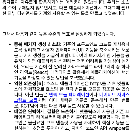
용자들이 자유롭게 활용하기에는 어려움이 많았습니다. 우리는 소스
의 수에 구애받지 않으면서도, 다른 애플리케이션에서 그때그때 필요
한 외부 디펜던시를 가져와 사용할 수 있는 툴을 만들고 싶었습니다.
그래서 다음과 같이 높은 수준의 목표를 설정하게 되었습니다.
중복 패키지 생성 최소화:
기존의 프론드엔드 코드를 재사용하
도록 장려하고 사용자 인터페이스(UI) 기능을 축소시키는 새로
운 패키지 생성을 가급적 피합니다.
여러 패키지가 한 기능을 공
유하게 되면 애플리케이션 관리는 더욱 어려워질 가능성이 높기
에, 우리는 기존에 잘 알려진 자바스크립트 라이브러리 중 하나
인 리액트(React) 패러다임을 활용해서 애플리케이션이 핵심
기능을 확장할 수 있는 방법을 모색했습니다.
약한 의존성[6]
: 호스트 애플리케이션은 https를 거쳐 넷플릭
스에 자체적으로 호스팅 한 원격 번들로 모듈을 참조할 수 있습
니다. 이런 번들은
웹팩 모듈 페더레이션
이나
네이티브 자바스
크립트 모듈
처럼 이미 채택된 기준을 준수해서 만든 번들
로, RGT팀이 아닌 다른 외부 팀도 사용할 수 있습니다.
배열은 완벽하게, 결합은 느슨하게
: 넷플릭스에 사용된 기준 프
레임워크와 라이브러리에 완전히 들어맞도록 배열합니다. 플러
그인은 불필요한 코드 템플릿 사용을 자제하여 핵심 기능을 실
현하는데 초점을 두어야 하고, 자바의 코드인 API wrapper를