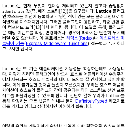
Lattice는 현재 무엇이 렌더링 처리되고 있는지 알고자 끊임없이
값(즉, 매직 스트링[12])을 요구합니다.
Lattice 플러그
identifier
인 호스트
는 이전에 등록하고 로딩한 적이 있는 모든 플러그인으로 이
식별자를 디스패치합니다. 그러면 플러그인이 응답하고, 최종 반환 값
이 컴포넌트 트리[13]에서 렌더링 됩니다. 이 모델을 통해, 플러그인
은 해당 이벤트를 확장, 변경하거나, 경우에 따라서는 단순히 무시해
버릴 수도 있습니다. 이 프로세스는
리덕스(Redux
)나
익스프레스 미
들웨어 기능(Express Middleware functions
) 접근법과 유사하다
고 보시면 됩니다.
Lattice는 또 기존 애플리케이션 기능성을 확장하는데도 사용됩니
다. 이렇게 하려면 플러그인이 반드시 호스트 애플리케이션 수명주기
에서 사용되는 호스트 식별자와 데이터 모양을 잘 인지하고 있어야 합
니다. 이게 불가능한 것처럼 들릴지 모르겠지만, 우리는 호스트 애플리
케이션이 호스트와 플러그인 간에 공유되는 타입 스크립트 선언 프로
젝트를 퍼블리싱할 수 있도록 합니다. 간단히 말해 우리가 Lattice를
통해 확장하는 모든 넷플릭스 내부 툴이
DefinitelyTyped
레포지토
리를 가지고 있다고 생각하시면 이해하기 쉽습니다.
이렇게 우리는 개발자에게 완벽한 배열과 약한 결합으로 호스트 애플