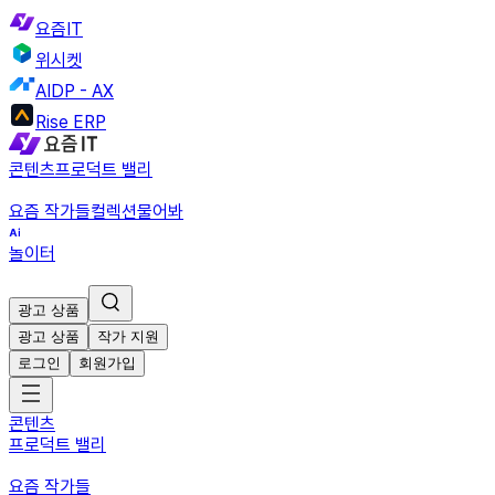
요즘IT
위시켓
AIDP - AX
Rise ERP
콘텐츠
프로덕트 밸리
요즘 작가들
컬렉션
물어봐
놀이터
광고 상품
광고 상품
작가 지원
로그인
회원가입
콘텐츠
프로덕트 밸리
요즘 작가들