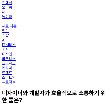
컬렉션
물어봐
놀이터
새로 나온
인기
개발
AI
IT서비스
기획
디자인
비즈니스
프로덕트
커리어
트렌드
스타트업
프로덕트
디자이너와 개발자가 효율적으로 소통하기 위
한 툴은?