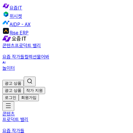
요즘IT
위시켓
AIDP - AX
Rise ERP
콘텐츠
프로덕트 밸리
요즘 작가들
컬렉션
물어봐
놀이터
광고 상품
광고 상품
작가 지원
로그인
회원가입
콘텐츠
프로덕트 밸리
요즘 작가들