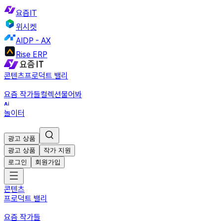
요즘IT
위시켓
AIDP - AX
Rise ERP
콘텐츠
프로덕트 밸리
요즘 작가들
컬렉션
물어봐
놀이터
광고 상품
광고 상품
작가 지원
로그인
회원가입
콘텐츠
프로덕트 밸리
요즘 작가들