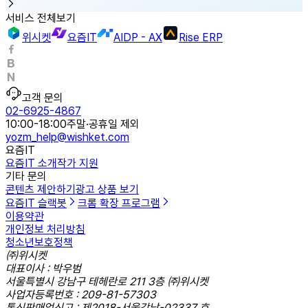
서비스 전체보기
위시켓
요즘IT
AIDP - AX
Rise ERP
고객 문의
02-6925-4867
10:00-18:00
주말·공휴일 제외
yozm_help@wishket.com
요즘IT
요즘IT 소개
작가 지원
기타 문의
콘텐츠 제안하기
광고 상품 보기
요즘IT 슬랙봇
크롬 확장 프로그램
이용약관
개인정보 처리방침
청소년보호정책
㈜위시켓
대표이사 : 박우범
서울특별시 강남구 테헤란로 211 3층 ㈜위시켓
사업자등록번호 : 209-81-57303
통신판매업신고 : 제2018-서울강남-02337 호