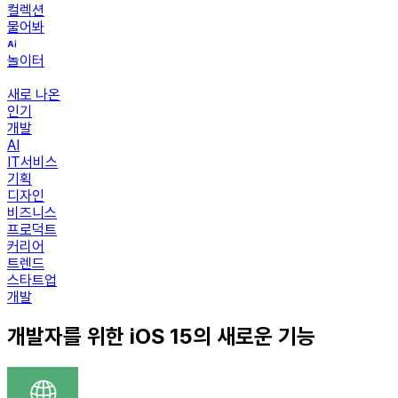
컬렉션
물어봐
놀이터
새로 나온
인기
개발
AI
IT서비스
기획
디자인
비즈니스
프로덕트
커리어
트렌드
스타트업
개발
개발자를 위한 iOS 15의 새로운 기능