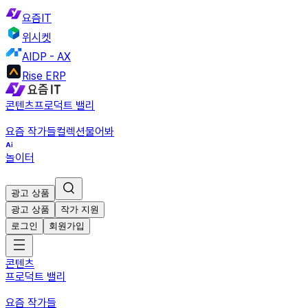
요즘IT
위시켓
AIDP - AX
Rise ERP
콘텐츠
프로덕트 밸리
요즘 작가들
컬렉션
물어봐
놀이터
광고 상품
광고 상품
작가 지원
로그인
회원가입
콘텐츠
프로덕트 밸리
요즘 작가들