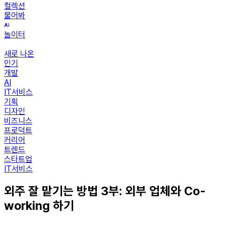
컬렉션
물어봐
놀이터
새로 나온
인기
개발
AI
IT서비스
기획
디자인
비즈니스
프로덕트
커리어
트렌드
스타트업
IT서비스
외주 잘 맡기는 방법 3부: 외부 업체와 Co-
working 하기