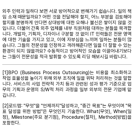
외주 인력과 일하다 보면 서로 방어적으로 변해가기 쉽습니다. 일의 책
임 소재 때문일까요? 어떤 것을 전달해야 할지, 어느 부분을 검토해야
할지를 분명하게 안다면 상대방에 대한 오해나 불신은 쌓이지 않을 것
입니다. 더불어 간혹 외주 업체를 내부 직원처럼 대하는 분들을 목격합
니다. 개발자, 기획자, 디자이너 구분할 것 없이 IT 인력들은 전문 영역
에 대한 기술을 가지고 있고, 이에 자부심을 느끼며 일하는 분들이 많
습니다. 그들의 전문성을 인정하고 격려해준다면 일을 더 잘할 수 있는
환경이 되지 않을까요? 수동적이고 방어적인 모습을 이끌어내기보다
는 그들이 전문성을 적극 발휘할 수 있도록 리딩 해보시길 바랍니다.
[1]BPO (Business Process Outsourcing)는 비용을 최소화하고
작업 효율성을 높이기 위해 외부 조직에 일을 위탁 처리하는 것을 말합
니다. 서비스의 사업 전략적 가치 등과 관련된 성과 평가 기준으로 업
무의 기획과 운영의 S/W적 처리 과정을 일부 외부의 전문 기업에 맡
깁니다.
[2]로드맵: "무엇"을 "언제까지"달성하고, "중간 목표"는 무엇이며 "목
표 달성을 위한 방법"은 무엇인지 기술한다. What(무엇), When(일
정), Milestone(주요 분기점), Procedure(절차), Method(방법)을
포함한다.