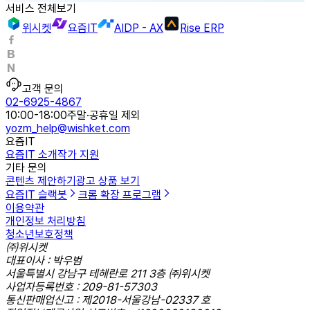
서비스 전체보기
위시켓
요즘IT
AIDP - AX
Rise ERP
고객 문의
02-6925-4867
10:00-18:00
주말·공휴일 제외
yozm_help@wishket.com
요즘IT
요즘IT 소개
작가 지원
기타 문의
콘텐츠 제안하기
광고 상품 보기
요즘IT 슬랙봇
크롬 확장 프로그램
이용약관
개인정보 처리방침
청소년보호정책
㈜위시켓
대표이사 : 박우범
서울특별시 강남구 테헤란로 211 3층 ㈜위시켓
사업자등록번호 : 209-81-57303
통신판매업신고 : 제2018-서울강남-02337 호