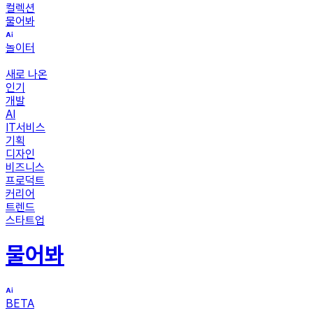
컬렉션
물어봐
놀이터
새로 나온
인기
개발
AI
IT서비스
기획
디자인
비즈니스
프로덕트
커리어
트렌드
스타트업
물어봐
BETA