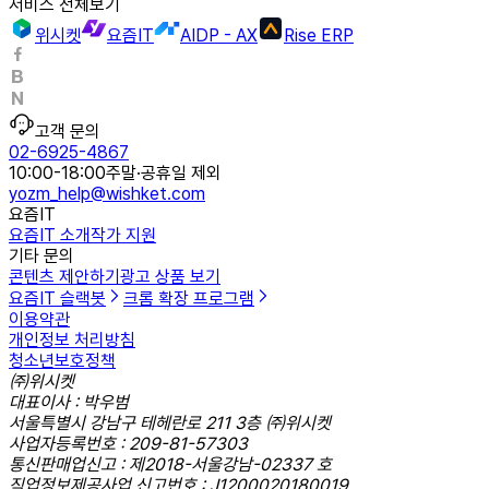
서비스 전체보기
위시켓
요즘IT
AIDP - AX
Rise ERP
고객 문의
02-6925-4867
10:00-18:00
주말·공휴일 제외
yozm_help@wishket.com
요즘IT
요즘IT 소개
작가 지원
기타 문의
콘텐츠 제안하기
광고 상품 보기
요즘IT 슬랙봇
크롬 확장 프로그램
이용약관
개인정보 처리방침
청소년보호정책
㈜위시켓
대표이사 : 박우범
서울특별시 강남구 테헤란로 211 3층 ㈜위시켓
사업자등록번호 : 209-81-57303
통신판매업신고 : 제2018-서울강남-02337 호
직업정보제공사업 신고번호 : J1200020180019