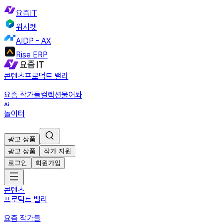
요즘IT
위시켓
AIDP - AX
Rise ERP
콘텐츠
프로덕트 밸리
요즘 작가들
컬렉션
물어봐
놀이터
광고 상품
광고 상품
작가 지원
로그인
회원가입
콘텐츠
프로덕트 밸리
요즘 작가들