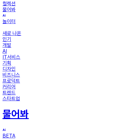
컬렉션
물어봐
놀이터
새로 나온
인기
개발
AI
IT서비스
기획
디자인
비즈니스
프로덕트
커리어
트렌드
스타트업
물어봐
BETA