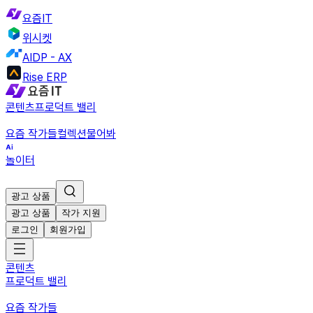
요즘IT
위시켓
AIDP - AX
Rise ERP
콘텐츠
프로덕트 밸리
요즘 작가들
컬렉션
물어봐
놀이터
광고 상품
광고 상품
작가 지원
로그인
회원가입
콘텐츠
프로덕트 밸리
요즘 작가들