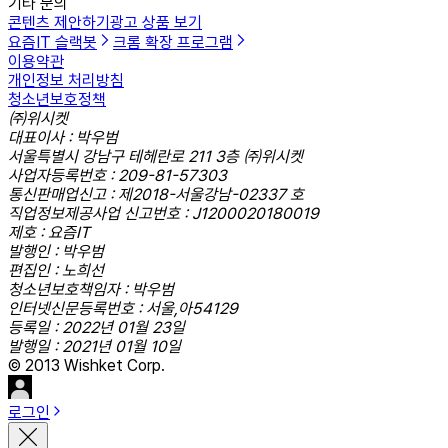
기타 문의
콘텐츠 제안하기
광고 상품 보기
요즘IT 슬랙봇
크롬 확장 프로그램
이용약관
개인정보 처리방침
청소년보호정책
㈜위시켓
대표이사 : 박우범
서울특별시 강남구 테헤란로 211 3층 ㈜위시켓
사업자등록번호 : 209-81-57303
통신판매업신고 : 제2018-서울강남-02337 호
직업정보제공사업 신고번호 : J1200020180019
제호 : 요즘IT
발행인 : 박우범
편집인 : 노희선
청소년보호책임자 : 박우범
인터넷신문등록번호 : 서울,아54129
등록일 : 2022년 01월 23일
발행일 : 2021년 01월 10일
© 2013 Wishket Corp.
로그인