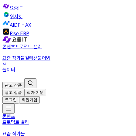
요즘IT
위시켓
AIDP - AX
Rise ERP
콘텐츠
프로덕트 밸리
요즘 작가들
컬렉션
물어봐
놀이터
광고 상품
광고 상품
작가 지원
로그인
회원가입
콘텐츠
프로덕트 밸리
요즘 작가들