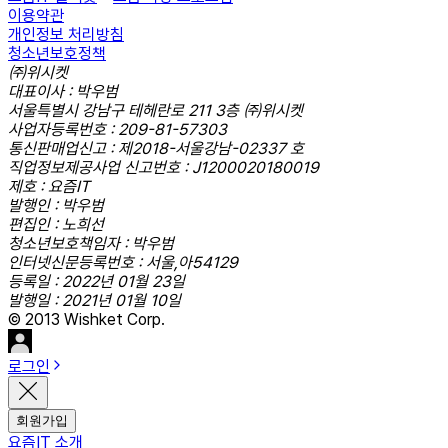
이용약관
개인정보 처리방침
청소년보호정책
㈜위시켓
대표이사 : 박우범
서울특별시 강남구 테헤란로 211 3층 ㈜위시켓
사업자등록번호 : 209-81-57303
통신판매업신고 : 제2018-서울강남-02337 호
직업정보제공사업 신고번호 : J1200020180019
제호 : 요즘IT
발행인 : 박우범
편집인 : 노희선
청소년보호책임자 : 박우범
인터넷신문등록번호 : 서울,아54129
등록일 : 2022년 01월 23일
발행일 : 2021년 01월 10일
© 2013 Wishket Corp.
로그인
회원가입
요즘IT 소개