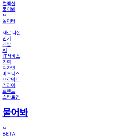
컬렉션
물어봐
놀이터
새로 나온
인기
개발
AI
IT서비스
기획
디자인
비즈니스
프로덕트
커리어
트렌드
스타트업
물어봐
BETA