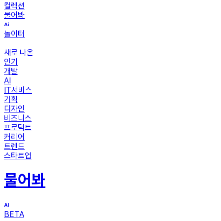
컬렉션
물어봐
놀이터
새로 나온
인기
개발
AI
IT서비스
기획
디자인
비즈니스
프로덕트
커리어
트렌드
스타트업
물어봐
BETA