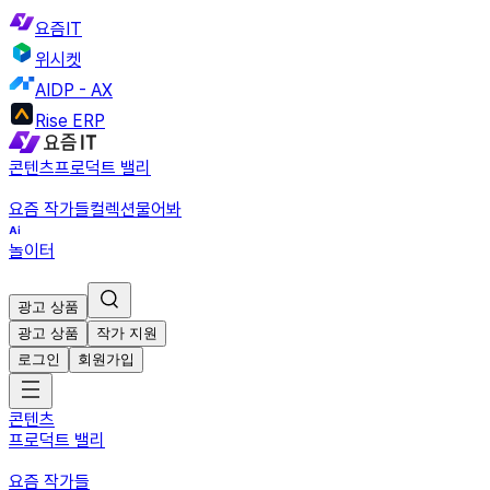
요즘IT
위시켓
AIDP - AX
Rise ERP
콘텐츠
프로덕트 밸리
요즘 작가들
컬렉션
물어봐
놀이터
광고 상품
광고 상품
작가 지원
로그인
회원가입
콘텐츠
프로덕트 밸리
요즘 작가들