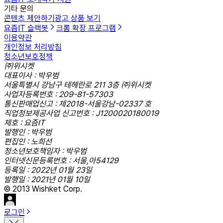
기타 문의
콘텐츠 제안하기
광고 상품 보기
요즘IT 슬랙봇
크롬 확장 프로그램
이용약관
개인정보 처리방침
청소년보호정책
㈜위시켓
대표이사 : 박우범
서울특별시 강남구 테헤란로 211 3층 ㈜위시켓
사업자등록번호 : 209-81-57303
통신판매업신고 : 제2018-서울강남-02337 호
직업정보제공사업 신고번호 : J1200020180019
제호 : 요즘IT
발행인 : 박우범
편집인 : 노희선
청소년보호책임자 : 박우범
인터넷신문등록번호 : 서울,아54129
등록일 : 2022년 01월 23일
발행일 : 2021년 01월 10일
© 2013 Wishket Corp.
로그인