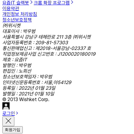
요즘IT 슬랙봇
크롬 확장 프로그램
이용약관
개인정보 처리방침
청소년보호정책
㈜위시켓
대표이사 : 박우범
서울특별시 강남구 테헤란로 211 3층 ㈜위시켓
사업자등록번호 : 209-81-57303
통신판매업신고 : 제2018-서울강남-02337 호
직업정보제공사업 신고번호 : J1200020180019
제호 : 요즘IT
발행인 : 박우범
편집인 : 노희선
청소년보호책임자 : 박우범
인터넷신문등록번호 : 서울,아54129
등록일 : 2022년 01월 23일
발행일 : 2021년 01월 10일
© 2013 Wishket Corp.
로그인
회원가입