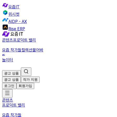
요즘IT
위시켓
AIDP - AX
Rise ERP
콘텐츠
프로덕트 밸리
요즘 작가들
컬렉션
물어봐
놀이터
광고 상품
광고 상품
작가 지원
로그인
회원가입
콘텐츠
프로덕트 밸리
요즘 작가들