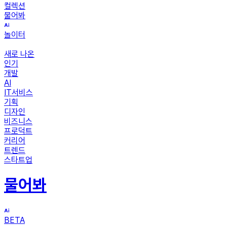
컬렉션
물어봐
놀이터
새로 나온
인기
개발
AI
IT서비스
기획
디자인
비즈니스
프로덕트
커리어
트렌드
스타트업
물어봐
BETA