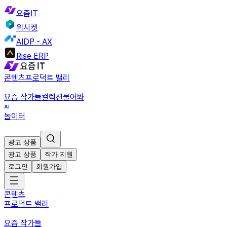
요즘IT
위시켓
AIDP - AX
Rise ERP
콘텐츠
프로덕트 밸리
요즘 작가들
컬렉션
물어봐
놀이터
광고 상품
광고 상품
작가 지원
로그인
회원가입
콘텐츠
프로덕트 밸리
요즘 작가들