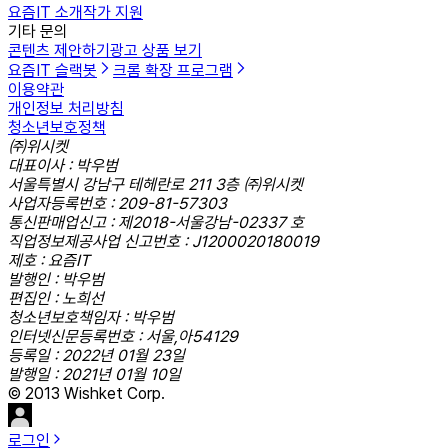
요즘IT 소개
작가 지원
기타 문의
콘텐츠 제안하기
광고 상품 보기
요즘IT 슬랙봇
크롬 확장 프로그램
이용약관
개인정보 처리방침
청소년보호정책
㈜위시켓
대표이사 : 박우범
서울특별시 강남구 테헤란로 211 3층 ㈜위시켓
사업자등록번호 : 209-81-57303
통신판매업신고 : 제2018-서울강남-02337 호
직업정보제공사업 신고번호 : J1200020180019
제호 : 요즘IT
발행인 : 박우범
편집인 : 노희선
청소년보호책임자 : 박우범
인터넷신문등록번호 : 서울,아54129
등록일 : 2022년 01월 23일
발행일 : 2021년 01월 10일
© 2013 Wishket Corp.
로그인