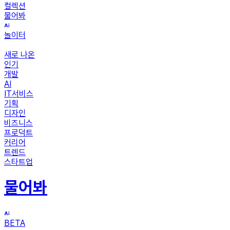
컬렉션
물어봐
놀이터
새로 나온
인기
개발
AI
IT서비스
기획
디자인
비즈니스
프로덕트
커리어
트렌드
스타트업
물어봐
BETA