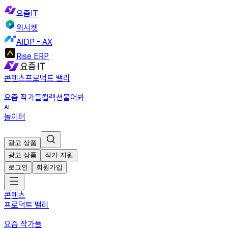
요즘IT
위시켓
AIDP - AX
Rise ERP
콘텐츠
프로덕트 밸리
요즘 작가들
컬렉션
물어봐
놀이터
광고 상품
광고 상품
작가 지원
로그인
회원가입
콘텐츠
프로덕트 밸리
요즘 작가들