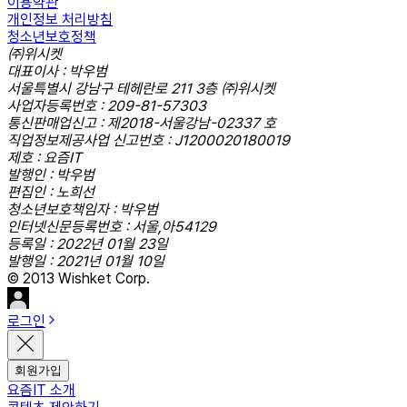
이용약관
개인정보 처리방침
청소년보호정책
㈜위시켓
대표이사 : 박우범
서울특별시 강남구 테헤란로 211 3층 ㈜위시켓
사업자등록번호 : 209-81-57303
통신판매업신고 : 제2018-서울강남-02337 호
직업정보제공사업 신고번호 : J1200020180019
제호 : 요즘IT
발행인 : 박우범
편집인 : 노희선
청소년보호책임자 : 박우범
인터넷신문등록번호 : 서울,아54129
등록일 : 2022년 01월 23일
발행일 : 2021년 01월 10일
© 2013 Wishket Corp.
로그인
회원가입
요즘IT 소개