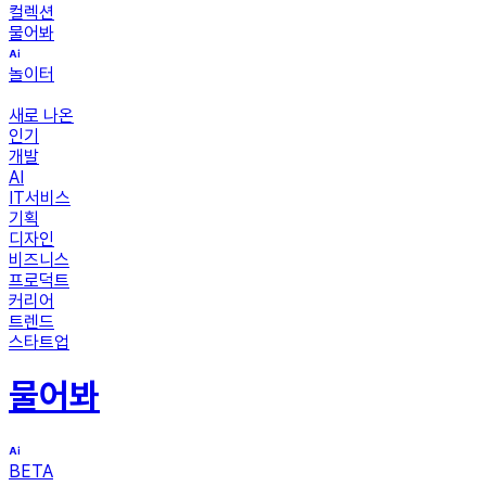
컬렉션
물어봐
놀이터
새로 나온
인기
개발
AI
IT서비스
기획
디자인
비즈니스
프로덕트
커리어
트렌드
스타트업
물어봐
BETA