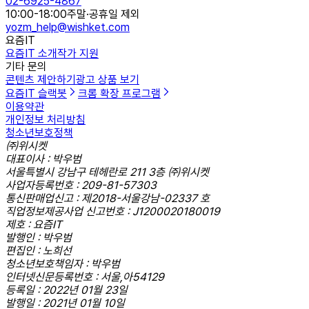
02-6925-4867
10:00-18:00
주말·공휴일 제외
yozm_help@wishket.com
요즘IT
요즘IT 소개
작가 지원
기타 문의
콘텐츠 제안하기
광고 상품 보기
요즘IT 슬랙봇
크롬 확장 프로그램
이용약관
개인정보 처리방침
청소년보호정책
㈜위시켓
대표이사 : 박우범
서울특별시 강남구 테헤란로 211 3층 ㈜위시켓
사업자등록번호 : 209-81-57303
통신판매업신고 : 제2018-서울강남-02337 호
직업정보제공사업 신고번호 : J1200020180019
제호 : 요즘IT
발행인 : 박우범
편집인 : 노희선
청소년보호책임자 : 박우범
인터넷신문등록번호 : 서울,아54129
등록일 : 2022년 01월 23일
발행일 : 2021년 01월 10일