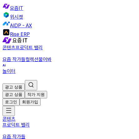
요즘IT
위시켓
AIDP - AX
Rise ERP
콘텐츠
프로덕트 밸리
요즘 작가들
컬렉션
물어봐
놀이터
광고 상품
광고 상품
작가 지원
로그인
회원가입
콘텐츠
프로덕트 밸리
요즘 작가들