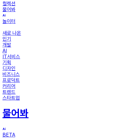
컬렉션
물어봐
놀이터
새로 나온
인기
개발
AI
IT서비스
기획
디자인
비즈니스
프로덕트
커리어
트렌드
스타트업
물어봐
BETA