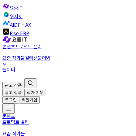
요즘IT
위시켓
AIDP - AX
Rise ERP
콘텐츠
프로덕트 밸리
요즘 작가들
컬렉션
물어봐
놀이터
광고 상품
광고 상품
작가 지원
로그인
회원가입
콘텐츠
프로덕트 밸리
요즘 작가들