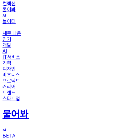
컬렉션
물어봐
놀이터
새로 나온
인기
개발
AI
IT서비스
기획
디자인
비즈니스
프로덕트
커리어
트렌드
스타트업
물어봐
BETA