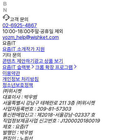
고객 문의
02-6925-4867
10:00-18:00
주말·공휴일 제외
yozm_help@wishket.com
요즘IT
요즘IT 소개
작가 지원
기타 문의
콘텐츠 제안하기
광고 상품 보기
요즘IT 슬랙봇
크롬 확장 프로그램
이용약관
개인정보 처리방침
청소년보호정책
㈜위시켓
대표이사 : 박우범
서울특별시 강남구 테헤란로 211 3층 ㈜위시켓
사업자등록번호 : 209-81-57303
통신판매업신고 : 제2018-서울강남-02337 호
직업정보제공사업 신고번호 : J1200020180019
제호 : 요즘IT
발행인 : 박우범
편집인 : 노희선