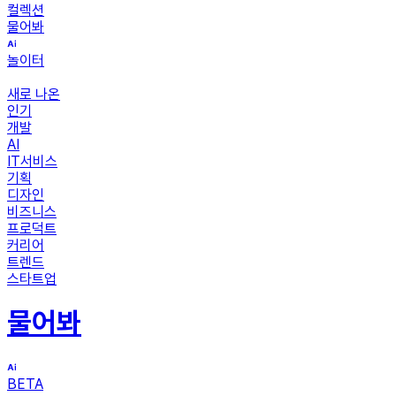
컬렉션
물어봐
놀이터
새로 나온
인기
개발
AI
IT서비스
기획
디자인
비즈니스
프로덕트
커리어
트렌드
스타트업
물어봐
BETA