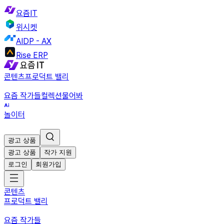
요즘IT
위시켓
AIDP - AX
Rise ERP
콘텐츠
프로덕트 밸리
요즘 작가들
컬렉션
물어봐
놀이터
광고 상품
광고 상품
작가 지원
로그인
회원가입
콘텐츠
프로덕트 밸리
요즘 작가들