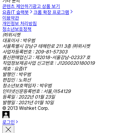
기타 문의
콘텐츠 제안하기
광고 상품 보기
요즘IT 슬랙봇
크롬 확장 프로그램
이용약관
개인정보 처리방침
청소년보호정책
㈜위시켓
대표이사 : 박우범
서울특별시 강남구 테헤란로 211 3층 ㈜위시켓
사업자등록번호 : 209-81-57303
통신판매업신고 : 제2018-서울강남-02337 호
직업정보제공사업 신고번호 : J1200020180019
제호 : 요즘IT
발행인 : 박우범
편집인 : 노희선
청소년보호책임자 : 박우범
인터넷신문등록번호 : 서울,아54129
등록일 : 2022년 01월 23일
발행일 : 2021년 01월 10일
© 2013 Wishket Corp.
로그인