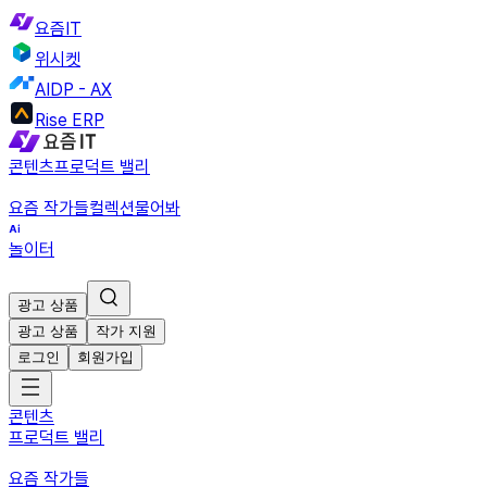
요즘IT
위시켓
AIDP - AX
Rise ERP
콘텐츠
프로덕트 밸리
요즘 작가들
컬렉션
물어봐
놀이터
광고 상품
광고 상품
작가 지원
로그인
회원가입
콘텐츠
프로덕트 밸리
요즘 작가들