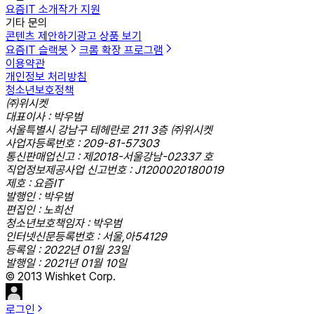
요즘IT 소개
작가 지원
기타 문의
콘텐츠 제안하기
광고 상품 보기
요즘IT 슬랙봇
크롬 확장 프로그램
이용약관
개인정보 처리방침
청소년보호정책
㈜위시켓
대표이사 : 박우범
서울특별시 강남구 테헤란로 211 3층 ㈜위시켓
사업자등록번호 : 209-81-57303
통신판매업신고 : 제2018-서울강남-02337 호
직업정보제공사업 신고번호 : J1200020180019
제호 : 요즘IT
발행인 : 박우범
편집인 : 노희선
청소년보호책임자 : 박우범
인터넷신문등록번호 : 서울,아54129
등록일 : 2022년 01월 23일
발행일 : 2021년 01월 10일
© 2013 Wishket Corp.
로그인