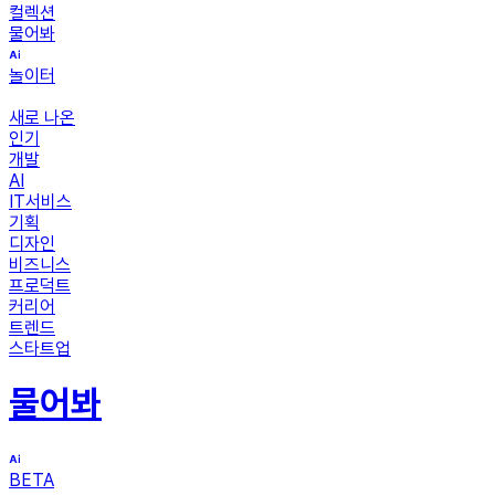
컬렉션
물어봐
놀이터
새로 나온
인기
개발
AI
IT서비스
기획
디자인
비즈니스
프로덕트
커리어
트렌드
스타트업
물어봐
BETA