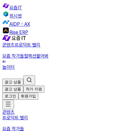
요즘IT
위시켓
AIDP - AX
Rise ERP
콘텐츠
프로덕트 밸리
요즘 작가들
컬렉션
물어봐
놀이터
광고 상품
광고 상품
작가 지원
로그인
회원가입
콘텐츠
프로덕트 밸리
요즘 작가들