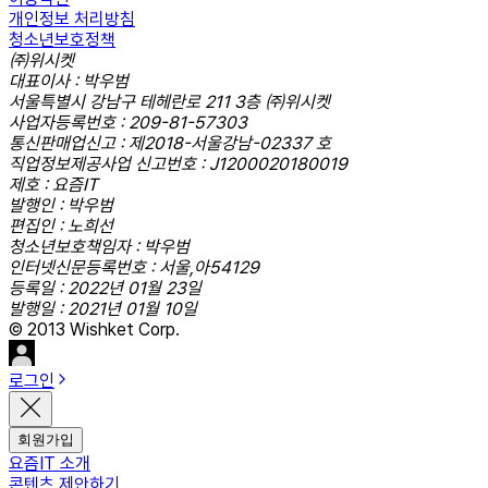
개인정보 처리방침
청소년보호정책
㈜위시켓
대표이사 : 박우범
서울특별시 강남구 테헤란로 211 3층 ㈜위시켓
사업자등록번호 : 209-81-57303
통신판매업신고 : 제2018-서울강남-02337 호
직업정보제공사업 신고번호 : J1200020180019
제호 : 요즘IT
발행인 : 박우범
편집인 : 노희선
청소년보호책임자 : 박우범
인터넷신문등록번호 : 서울,아54129
등록일 : 2022년 01월 23일
발행일 : 2021년 01월 10일
© 2013 Wishket Corp.
로그인
회원가입
요즘IT 소개
콘텐츠 제안하기