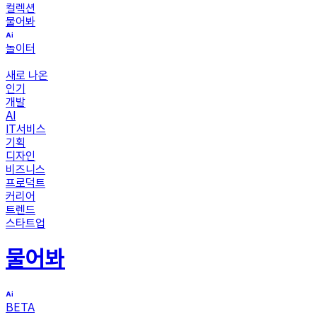
컬렉션
물어봐
놀이터
새로 나온
인기
개발
AI
IT서비스
기획
디자인
비즈니스
프로덕트
커리어
트렌드
스타트업
물어봐
BETA