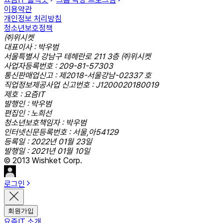
이용약관
개인정보 처리방침
청소년보호정책
㈜위시켓
대표이사 : 박우범
서울특별시 강남구 테헤란로 211 3층 ㈜위시켓
사업자등록번호 : 209-81-57303
통신판매업신고 : 제2018-서울강남-02337 호
직업정보제공사업 신고번호 : J1200020180019
제호 : 요즘IT
발행인 : 박우범
편집인 : 노희선
청소년보호책임자 : 박우범
인터넷신문등록번호 : 서울,아54129
등록일 : 2022년 01월 23일
발행일 : 2021년 01월 10일
© 2013 Wishket Corp.
로그인
회원가입
요즘IT 소개