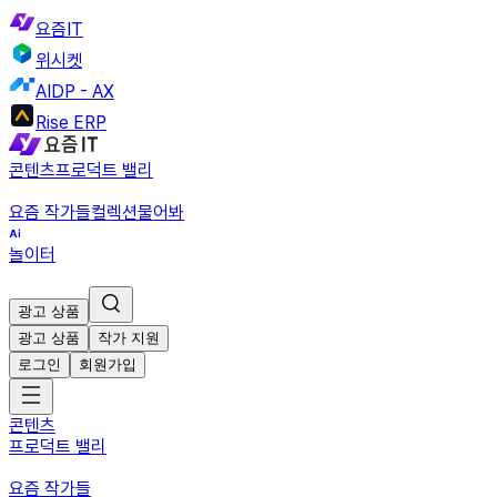
요즘IT
위시켓
AIDP - AX
Rise ERP
콘텐츠
프로덕트 밸리
요즘 작가들
컬렉션
물어봐
놀이터
광고 상품
광고 상품
작가 지원
로그인
회원가입
콘텐츠
프로덕트 밸리
요즘 작가들