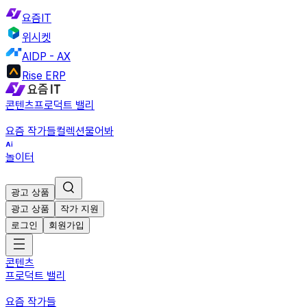
요즘IT
위시켓
AIDP - AX
Rise ERP
콘텐츠
프로덕트 밸리
요즘 작가들
컬렉션
물어봐
놀이터
광고 상품
광고 상품
작가 지원
로그인
회원가입
콘텐츠
프로덕트 밸리
요즘 작가들