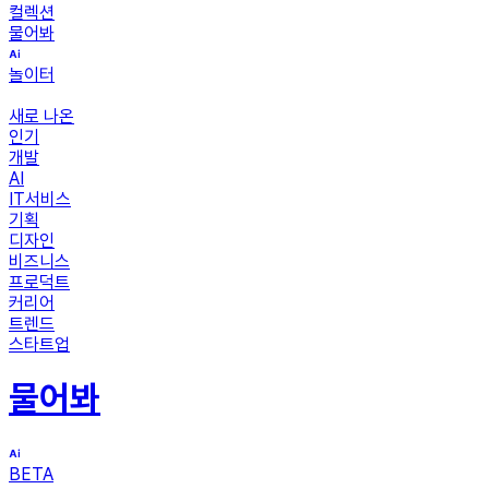
컬렉션
물어봐
놀이터
새로 나온
인기
개발
AI
IT서비스
기획
디자인
비즈니스
프로덕트
커리어
트렌드
스타트업
물어봐
BETA