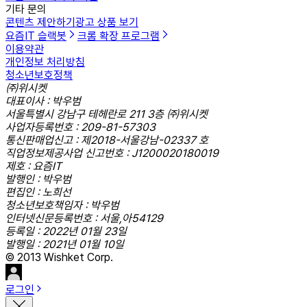
기타 문의
콘텐츠 제안하기
광고 상품 보기
요즘IT 슬랙봇
크롬 확장 프로그램
이용약관
개인정보 처리방침
청소년보호정책
㈜위시켓
대표이사 : 박우범
서울특별시 강남구 테헤란로 211 3층 ㈜위시켓
사업자등록번호 : 209-81-57303
통신판매업신고 : 제2018-서울강남-02337 호
직업정보제공사업 신고번호 : J1200020180019
제호 : 요즘IT
발행인 : 박우범
편집인 : 노희선
청소년보호책임자 : 박우범
인터넷신문등록번호 : 서울,아54129
등록일 : 2022년 01월 23일
발행일 : 2021년 01월 10일
© 2013 Wishket Corp.
로그인