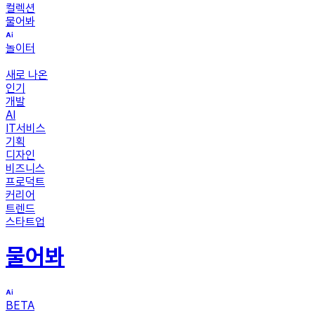
컬렉션
물어봐
놀이터
새로 나온
인기
개발
AI
IT서비스
기획
디자인
비즈니스
프로덕트
커리어
트렌드
스타트업
물어봐
BETA