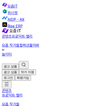
요즘IT
위시켓
AIDP - AX
Rise ERP
콘텐츠
프로덕트 밸리
요즘 작가들
컬렉션
물어봐
놀이터
광고 상품
광고 상품
작가 지원
로그인
회원가입
콘텐츠
프로덕트 밸리
요즘 작가들