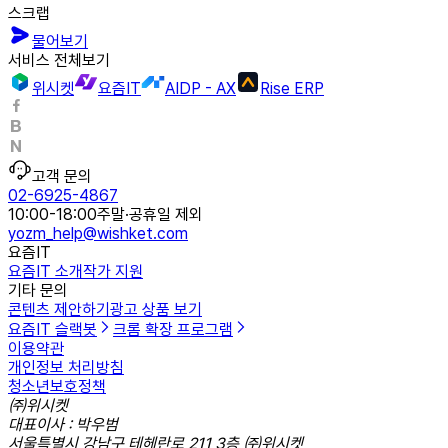
스크랩
물어보기
서비스 전체보기
위시켓
요즘IT
AIDP - AX
Rise ERP
고객 문의
02-6925-4867
10:00-18:00
주말·공휴일 제외
yozm_help@wishket.com
요즘IT
요즘IT 소개
작가 지원
기타 문의
콘텐츠 제안하기
광고 상품 보기
요즘IT 슬랙봇
크롬 확장 프로그램
이용약관
개인정보 처리방침
청소년보호정책
㈜위시켓
대표이사 : 박우범
서울특별시 강남구 테헤란로 211 3층 ㈜위시켓