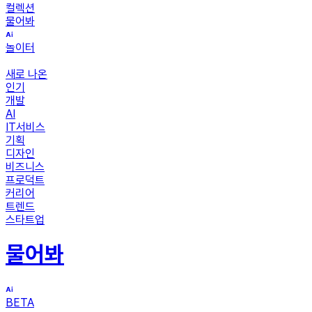
컬렉션
물어봐
놀이터
새로 나온
인기
개발
AI
IT서비스
기획
디자인
비즈니스
프로덕트
커리어
트렌드
스타트업
물어봐
BETA