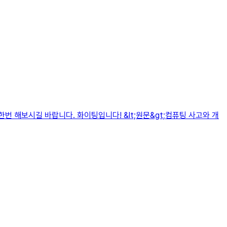
번 해보시길 바랍니다. 화이팅입니다! &lt;원문&gt;컴퓨팅 사고와 개