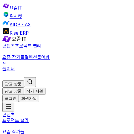
요즘IT
위시켓
AIDP - AX
Rise ERP
콘텐츠
프로덕트 밸리
요즘 작가들
컬렉션
물어봐
놀이터
광고 상품
광고 상품
작가 지원
로그인
회원가입
콘텐츠
프로덕트 밸리
요즘 작가들