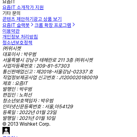
요즘IT
요즘IT 소개
작가 지원
기타 문의
콘텐츠 제안하기
광고 상품 보기
요즘IT 슬랙봇
크롬 확장 프로그램
이용약관
개인정보 처리방침
청소년보호정책
㈜위시켓
대표이사 : 박우범
서울특별시 강남구 테헤란로 211 3층 ㈜위시켓
사업자등록번호 : 209-81-57303
통신판매업신고 : 제2018-서울강남-02337 호
직업정보제공사업 신고번호 : J1200020180019
제호 : 요즘IT
발행인 : 박우범
편집인 : 노희선
청소년보호책임자 : 박우범
인터넷신문등록번호 : 서울,아54129
등록일 : 2022년 01월 23일
발행일 : 2021년 01월 10일
© 2013 Wishket Corp.