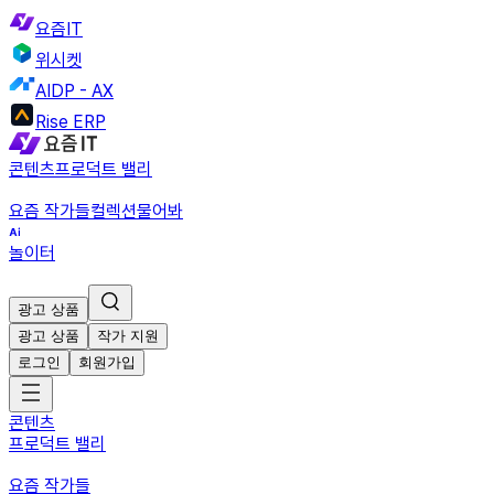
요즘IT
위시켓
AIDP - AX
Rise ERP
콘텐츠
프로덕트 밸리
요즘 작가들
컬렉션
물어봐
놀이터
광고 상품
광고 상품
작가 지원
로그인
회원가입
콘텐츠
프로덕트 밸리
요즘 작가들