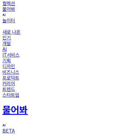
컬렉션
물어봐
놀이터
새로 나온
인기
개발
AI
IT서비스
기획
디자인
비즈니스
프로덕트
커리어
트렌드
스타트업
물어봐
BETA