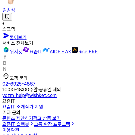
김범석
스크랩
물어보기
서비스 전체보기
위시켓
요즘IT
AIDP - AX
Rise ERP
고객 문의
02-6925-4867
10:00-18:00
주말·공휴일 제외
yozm_help@wishket.com
요즘IT
요즘IT 소개
작가 지원
기타 문의
콘텐츠 제안하기
광고 상품 보기
요즘IT 슬랙봇
크롬 확장 프로그램
이용약관