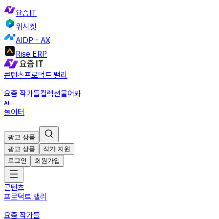
요즘IT
위시켓
AIDP - AX
Rise ERP
콘텐츠
프로덕트 밸리
요즘 작가들
컬렉션
물어봐
놀이터
광고 상품
광고 상품
작가 지원
로그인
회원가입
콘텐츠
프로덕트 밸리
요즘 작가들