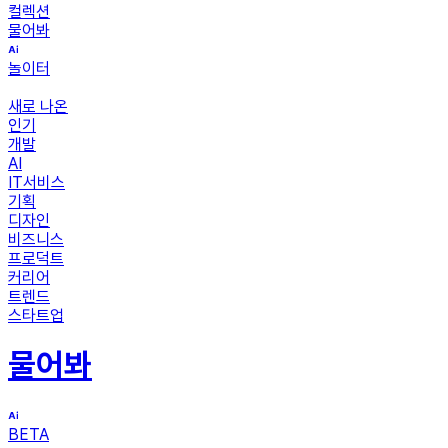
컬렉션
물어봐
놀이터
새로 나온
인기
개발
AI
IT서비스
기획
디자인
비즈니스
프로덕트
커리어
트렌드
스타트업
물어봐
BETA