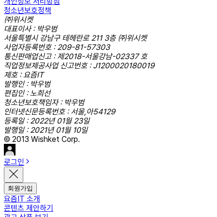
개인정보 처리방침
청소년보호정책
㈜위시켓
대표이사 : 박우범
서울특별시 강남구 테헤란로 211 3층 ㈜위시켓
사업자등록번호 : 209-81-57303
통신판매업신고 : 제2018-서울강남-02337 호
직업정보제공사업 신고번호 : J1200020180019
제호 : 요즘IT
발행인 : 박우범
편집인 : 노희선
청소년보호책임자 : 박우범
인터넷신문등록번호 : 서울,아54129
등록일 : 2022년 01월 23일
발행일 : 2021년 01월 10일
© 2013 Wishket Corp.
로그인
회원가입
요즘IT 소개
콘텐츠 제안하기