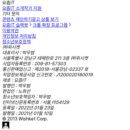
요즘IT
요즘IT 소개
작가 지원
기타 문의
콘텐츠 제안하기
광고 상품 보기
요즘IT 슬랙봇
크롬 확장 프로그램
이용약관
개인정보 처리방침
청소년보호정책
㈜위시켓
대표이사 : 박우범
서울특별시 강남구 테헤란로 211 3층 ㈜위시켓
사업자등록번호 : 209-81-57303
통신판매업신고 : 제2018-서울강남-02337 호
직업정보제공사업 신고번호 : J1200020180019
제호 : 요즘IT
발행인 : 박우범
편집인 : 노희선
청소년보호책임자 : 박우범
인터넷신문등록번호 : 서울,아54129
등록일 : 2022년 01월 23일
발행일 : 2021년 01월 10일
© 2013 Wishket Corp.