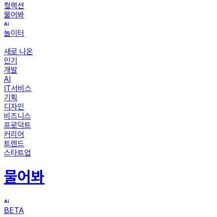
컬렉션
물어봐
놀이터
새로 나온
인기
개발
AI
IT서비스
기획
디자인
비즈니스
프로덕트
커리어
트렌드
스타트업
물어봐
BETA