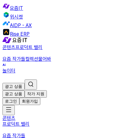
요즘IT
위시켓
AIDP - AX
Rise ERP
콘텐츠
프로덕트 밸리
요즘 작가들
컬렉션
물어봐
놀이터
광고 상품
광고 상품
작가 지원
로그인
회원가입
콘텐츠
프로덕트 밸리
요즘 작가들