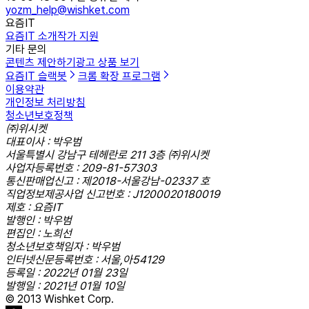
yozm_help@wishket.com
요즘IT
요즘IT 소개
작가 지원
기타 문의
콘텐츠 제안하기
광고 상품 보기
요즘IT 슬랙봇
크롬 확장 프로그램
이용약관
개인정보 처리방침
청소년보호정책
㈜위시켓
대표이사 : 박우범
서울특별시 강남구 테헤란로 211 3층 ㈜위시켓
사업자등록번호 : 209-81-57303
통신판매업신고 : 제2018-서울강남-02337 호
직업정보제공사업 신고번호 : J1200020180019
제호 : 요즘IT
발행인 : 박우범
편집인 : 노희선
청소년보호책임자 : 박우범
인터넷신문등록번호 : 서울,아54129
등록일 : 2022년 01월 23일
발행일 : 2021년 01월 10일
© 2013 Wishket Corp.