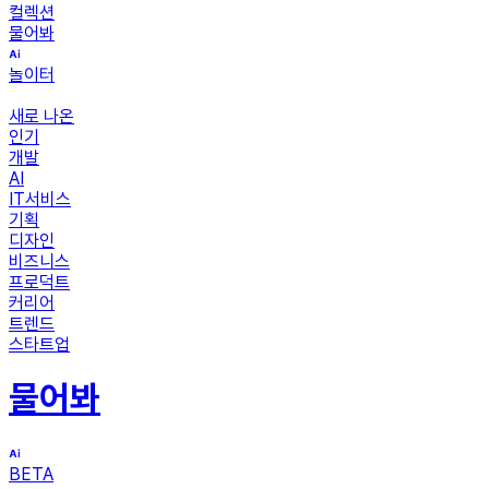
컬렉션
물어봐
놀이터
새로 나온
인기
개발
AI
IT서비스
기획
디자인
비즈니스
프로덕트
커리어
트렌드
스타트업
물어봐
BETA