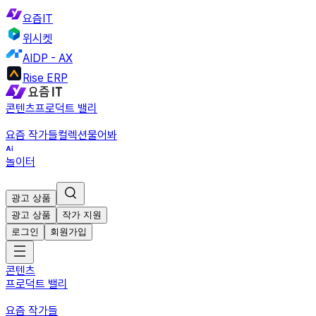
요즘IT
위시켓
AIDP - AX
Rise ERP
콘텐츠
프로덕트 밸리
요즘 작가들
컬렉션
물어봐
놀이터
광고 상품
광고 상품
작가 지원
로그인
회원가입
콘텐츠
프로덕트 밸리
요즘 작가들