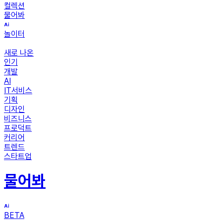
컬렉션
물어봐
놀이터
새로 나온
인기
개발
AI
IT서비스
기획
디자인
비즈니스
프로덕트
커리어
트렌드
스타트업
물어봐
BETA