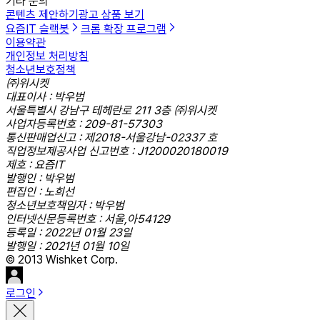
기타 문의
콘텐츠 제안하기
광고 상품 보기
요즘IT 슬랙봇
크롬 확장 프로그램
이용약관
개인정보 처리방침
청소년보호정책
㈜위시켓
대표이사 : 박우범
서울특별시 강남구 테헤란로 211 3층 ㈜위시켓
사업자등록번호 : 209-81-57303
통신판매업신고 : 제2018-서울강남-02337 호
직업정보제공사업 신고번호 : J1200020180019
제호 : 요즘IT
발행인 : 박우범
편집인 : 노희선
청소년보호책임자 : 박우범
인터넷신문등록번호 : 서울,아54129
등록일 : 2022년 01월 23일
발행일 : 2021년 01월 10일
© 2013 Wishket Corp.
로그인