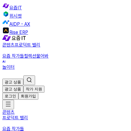
요즘IT
위시켓
AIDP - AX
Rise ERP
콘텐츠
프로덕트 밸리
요즘 작가들
컬렉션
물어봐
놀이터
광고 상품
광고 상품
작가 지원
로그인
회원가입
콘텐츠
프로덕트 밸리
요즘 작가들