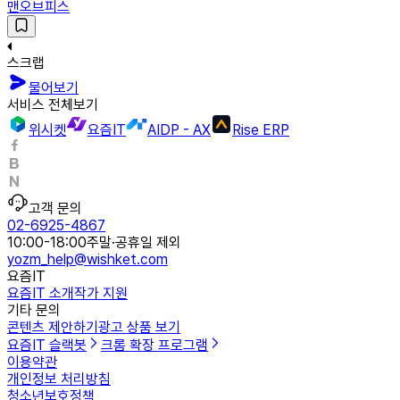
맨오브피스
스크랩
물어보기
서비스 전체보기
위시켓
요즘IT
AIDP - AX
Rise ERP
고객 문의
02-6925-4867
10:00-18:00
주말·공휴일 제외
yozm_help@wishket.com
요즘IT
요즘IT 소개
작가 지원
기타 문의
콘텐츠 제안하기
광고 상품 보기
요즘IT 슬랙봇
크롬 확장 프로그램
이용약관
개인정보 처리방침
청소년보호정책