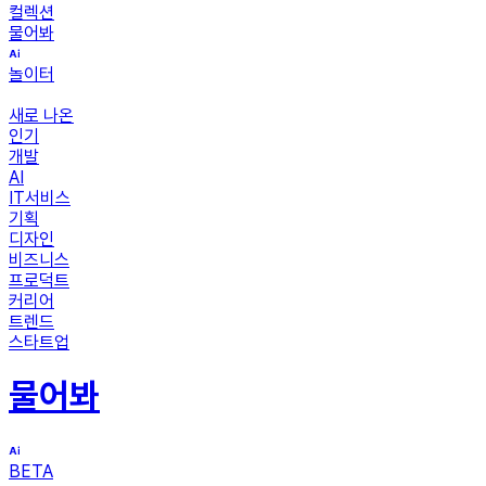
컬렉션
물어봐
놀이터
새로 나온
인기
개발
AI
IT서비스
기획
디자인
비즈니스
프로덕트
커리어
트렌드
스타트업
물어봐
BETA