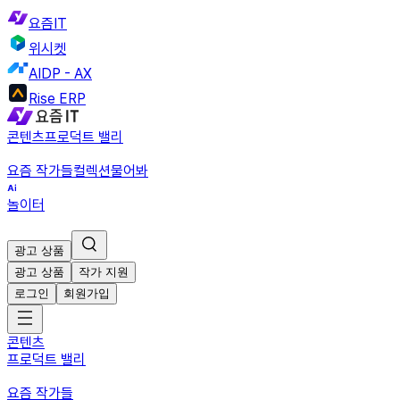
요즘IT
위시켓
AIDP - AX
Rise ERP
콘텐츠
프로덕트 밸리
요즘 작가들
컬렉션
물어봐
놀이터
광고 상품
광고 상품
작가 지원
로그인
회원가입
콘텐츠
프로덕트 밸리
요즘 작가들