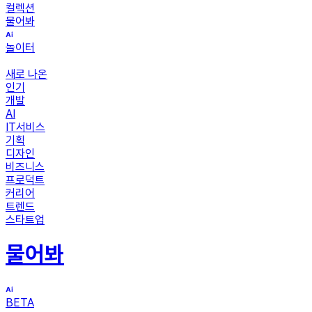
컬렉션
물어봐
놀이터
새로 나온
인기
개발
AI
IT서비스
기획
디자인
비즈니스
프로덕트
커리어
트렌드
스타트업
물어봐
BETA