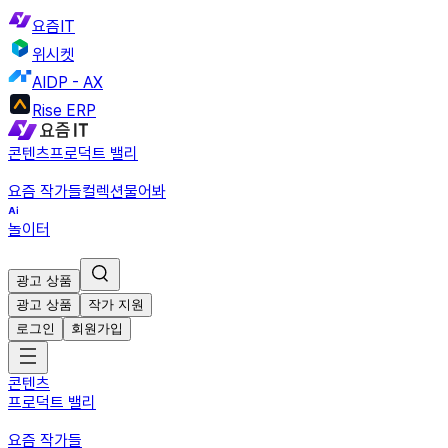
요즘IT
위시켓
AIDP - AX
Rise ERP
콘텐츠
프로덕트 밸리
요즘 작가들
컬렉션
물어봐
놀이터
광고 상품
광고 상품
작가 지원
로그인
회원가입
콘텐츠
프로덕트 밸리
요즘 작가들