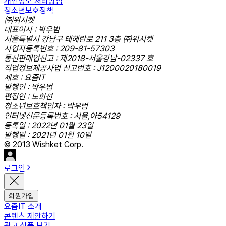
개인정보 처리방침
청소년보호정책
㈜위시켓
대표이사 : 박우범
서울특별시 강남구 테헤란로 211 3층 ㈜위시켓
사업자등록번호 : 209-81-57303
통신판매업신고 : 제2018-서울강남-02337 호
직업정보제공사업 신고번호 : J1200020180019
제호 : 요즘IT
발행인 : 박우범
편집인 : 노희선
청소년보호책임자 : 박우범
인터넷신문등록번호 : 서울,아54129
등록일 : 2022년 01월 23일
발행일 : 2021년 01월 10일
© 2013 Wishket Corp.
로그인
회원가입
요즘IT 소개
콘텐츠 제안하기
광고 상품 보기