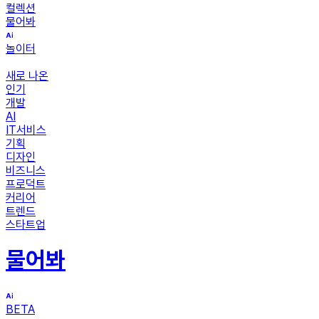
컬렉션
물어봐
놀이터
새로 나온
인기
개발
AI
IT서비스
기획
디자인
비즈니스
프로덕트
커리어
트렌드
스타트업
물어봐
BETA