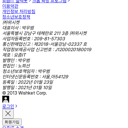
요즘IT 슬랙봇
크롬 확장 프로그램
이용약관
개인정보 처리방침
청소년보호정책
㈜위시켓
대표이사 : 박우범
서울특별시 강남구 테헤란로 211 3층 ㈜위시켓
사업자등록번호 : 209-81-57303
통신판매업신고 : 제2018-서울강남-02337 호
직업정보제공사업 신고번호 : J1200020180019
제호 : 요즘IT
발행인 : 박우범
편집인 : 노희선
청소년보호책임자 : 박우범
인터넷신문등록번호 : 서울,아54129
등록일 : 2022년 01월 23일
발행일 : 2021년 01월 10일
© 2013 Wishket Corp.
로그인
회원가입