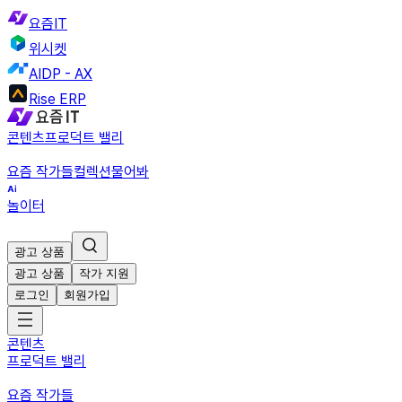
요즘IT
위시켓
AIDP - AX
Rise ERP
콘텐츠
프로덕트 밸리
요즘 작가들
컬렉션
물어봐
놀이터
광고 상품
광고 상품
작가 지원
로그인
회원가입
콘텐츠
프로덕트 밸리
요즘 작가들