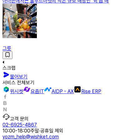
아마존에서는 홀푸드마켓의 작은 규모 매장인 ‘퀵 숍 매
그릇
스크랩
물어보기
서비스 전체보기
위시켓
요즘IT
AIDP - AX
Rise ERP
고객 문의
02-6925-4867
10:00-18:00
주말·공휴일 제외
yozm_help@wishket.com