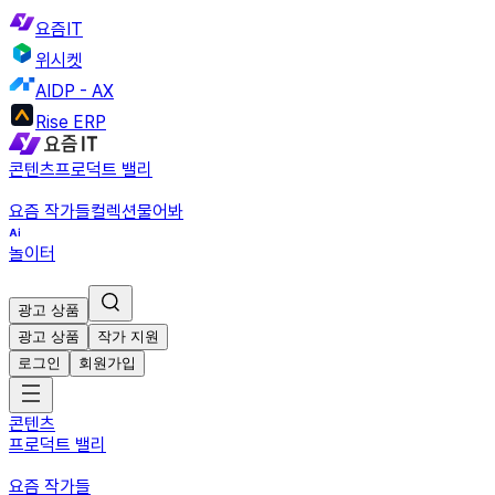
요즘IT
위시켓
AIDP - AX
Rise ERP
콘텐츠
프로덕트 밸리
요즘 작가들
컬렉션
물어봐
놀이터
광고 상품
광고 상품
작가 지원
로그인
회원가입
콘텐츠
프로덕트 밸리
요즘 작가들