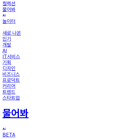
컬렉션
물어봐
놀이터
새로 나온
인기
개발
AI
IT서비스
기획
디자인
비즈니스
프로덕트
커리어
트렌드
스타트업
물어봐
BETA