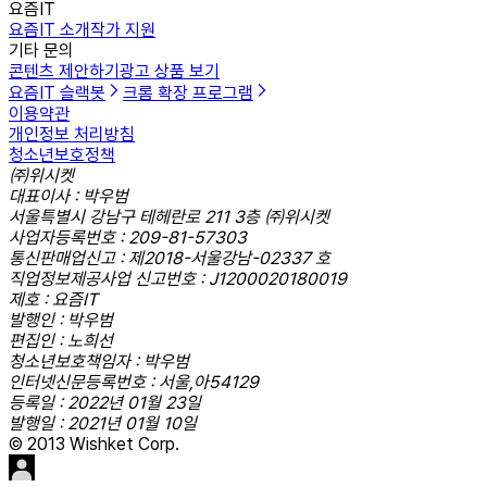
요즘IT
요즘IT 소개
작가 지원
기타 문의
콘텐츠 제안하기
광고 상품 보기
요즘IT 슬랙봇
크롬 확장 프로그램
이용약관
개인정보 처리방침
청소년보호정책
㈜위시켓
대표이사 : 박우범
서울특별시 강남구 테헤란로 211 3층 ㈜위시켓
사업자등록번호 : 209-81-57303
통신판매업신고 : 제2018-서울강남-02337 호
직업정보제공사업 신고번호 : J1200020180019
제호 : 요즘IT
발행인 : 박우범
편집인 : 노희선
청소년보호책임자 : 박우범
인터넷신문등록번호 : 서울,아54129
등록일 : 2022년 01월 23일
발행일 : 2021년 01월 10일
© 2013 Wishket Corp.