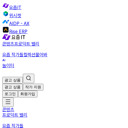
요즘IT
위시켓
AIDP - AX
Rise ERP
콘텐츠
프로덕트 밸리
요즘 작가들
컬렉션
물어봐
놀이터
광고 상품
광고 상품
작가 지원
로그인
회원가입
콘텐츠
프로덕트 밸리
요즘 작가들