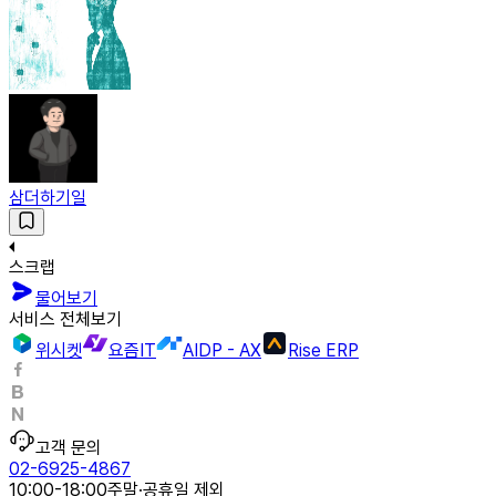
삼더하기일
스크랩
물어보기
서비스 전체보기
위시켓
요즘IT
AIDP - AX
Rise ERP
고객 문의
02-6925-4867
10:00-18:00
주말·공휴일 제외