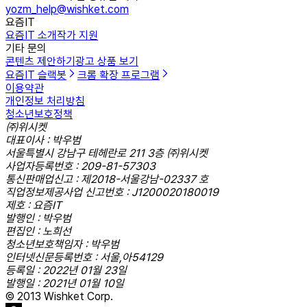
yozm_help@wishket.com
요즘IT
요즘IT 소개
작가 지원
기타 문의
콘텐츠 제안하기
광고 상품 보기
요즘IT 슬랙봇
크롬 확장 프로그램
이용약관
개인정보 처리방침
청소년보호정책
㈜위시켓
대표이사 : 박우범
서울특별시 강남구 테헤란로 211 3층 ㈜위시켓
사업자등록번호 : 209-81-57303
통신판매업신고 : 제2018-서울강남-02337 호
직업정보제공사업 신고번호 : J1200020180019
제호 : 요즘IT
발행인 : 박우범
편집인 : 노희선
청소년보호책임자 : 박우범
인터넷신문등록번호 : 서울,아54129
등록일 : 2022년 01월 23일
발행일 : 2021년 01월 10일
© 2013 Wishket Corp.