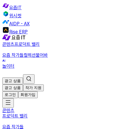
요즘IT
위시켓
AIDP - AX
Rise ERP
콘텐츠
프로덕트 밸리
요즘 작가들
컬렉션
물어봐
놀이터
광고 상품
광고 상품
작가 지원
로그인
회원가입
콘텐츠
프로덕트 밸리
요즘 작가들