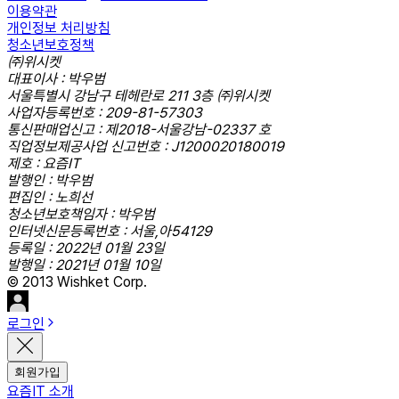
이용약관
개인정보 처리방침
청소년보호정책
㈜위시켓
대표이사 : 박우범
서울특별시 강남구 테헤란로 211 3층 ㈜위시켓
사업자등록번호 : 209-81-57303
통신판매업신고 : 제2018-서울강남-02337 호
직업정보제공사업 신고번호 : J1200020180019
제호 : 요즘IT
발행인 : 박우범
편집인 : 노희선
청소년보호책임자 : 박우범
인터넷신문등록번호 : 서울,아54129
등록일 : 2022년 01월 23일
발행일 : 2021년 01월 10일
© 2013 Wishket Corp.
로그인
회원가입
요즘IT 소개