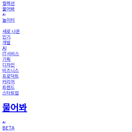
컬렉션
물어봐
놀이터
새로 나온
인기
개발
AI
IT서비스
기획
디자인
비즈니스
프로덕트
커리어
트렌드
스타트업
물어봐
BETA