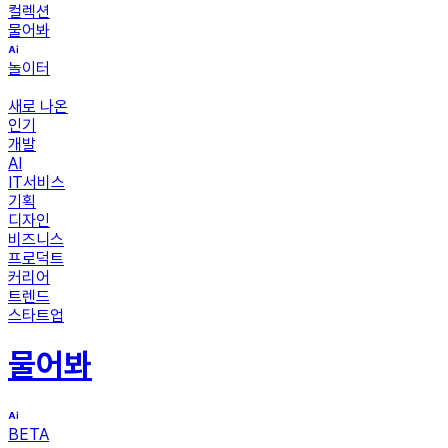
컬렉션
물어봐
놀이터
새로 나온
인기
개발
AI
IT서비스
기획
디자인
비즈니스
프로덕트
커리어
트렌드
스타트업
물어봐
BETA