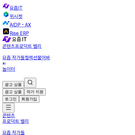
요즘IT
위시켓
AIDP - AX
Rise ERP
콘텐츠
프로덕트 밸리
요즘 작가들
컬렉션
물어봐
놀이터
광고 상품
광고 상품
작가 지원
로그인
회원가입
콘텐츠
프로덕트 밸리
요즘 작가들