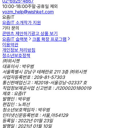
02-6925-4867
10:00-18:00
주말·공휴일 제외
yozm_help@wishket.com
요즘IT
요즘IT 소개
작가 지원
기타 문의
콘텐츠 제안하기
광고 상품 보기
요즘IT 슬랙봇
크롬 확장 프로그램
이용약관
개인정보 처리방침
청소년보호정책
㈜위시켓
대표이사 : 박우범
서울특별시 강남구 테헤란로 211 3층 ㈜위시켓
사업자등록번호 : 209-81-57303
통신판매업신고 : 제2018-서울강남-02337 호
직업정보제공사업 신고번호 : J1200020180019
제호 : 요즘IT
발행인 : 박우범
편집인 : 노희선
청소년보호책임자 : 박우범
인터넷신문등록번호 : 서울,아54129
등록일 : 2022년 01월 23일
발행일 : 2021년 01월 10일