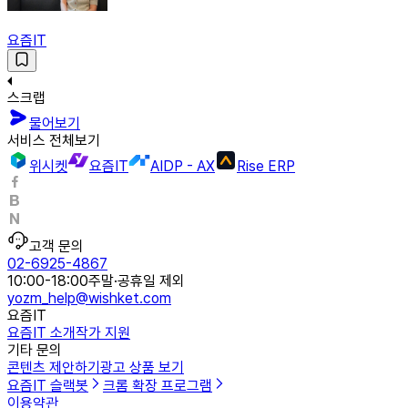
요즘IT
스크랩
물어보기
서비스 전체보기
위시켓
요즘IT
AIDP - AX
Rise ERP
고객 문의
02-6925-4867
10:00-18:00
주말·공휴일 제외
yozm_help@wishket.com
요즘IT
요즘IT 소개
작가 지원
기타 문의
콘텐츠 제안하기
광고 상품 보기
요즘IT 슬랙봇
크롬 확장 프로그램
이용약관