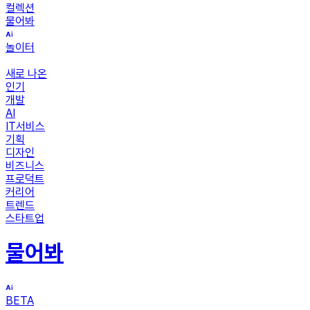
컬렉션
물어봐
놀이터
새로 나온
인기
개발
AI
IT서비스
기획
디자인
비즈니스
프로덕트
커리어
트렌드
스타트업
물어봐
BETA