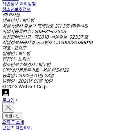
개인정보 처리방침
청소년보호정책
㈜위시켓
대표이사 : 박우범
서울특별시 강남구 테헤란로 211 3층 ㈜위시켓
사업자등록번호 : 209-81-57303
통신판매업신고 : 제2018-서울강남-02337 호
직업정보제공사업 신고번호 : J1200020180019
제호 : 요즘IT
발행인 : 박우범
편집인 : 노희선
청소년보호책임자 : 박우범
인터넷신문등록번호 : 서울,아54129
등록일 : 2022년 01월 23일
발행일 : 2021년 01월 10일
© 2013 Wishket Corp.
로그인
회원가입
요즘IT 소개
콘텐츠 제안하기