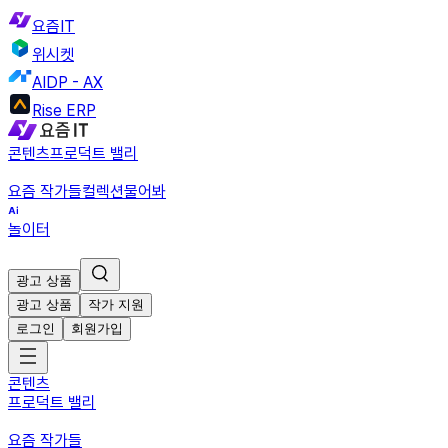
요즘IT
위시켓
AIDP - AX
Rise ERP
콘텐츠
프로덕트 밸리
요즘 작가들
컬렉션
물어봐
놀이터
광고 상품
광고 상품
작가 지원
로그인
회원가입
콘텐츠
프로덕트 밸리
요즘 작가들