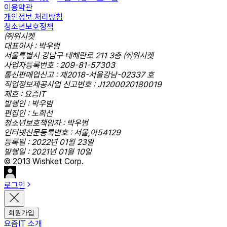
이용약관
개인정보 처리방침
청소년보호정책
㈜위시켓
대표이사 : 박우범
서울특별시 강남구 테헤란로 211 3층 ㈜위시켓
사업자등록번호 : 209-81-57303
통신판매업신고 : 제2018-서울강남-02337 호
직업정보제공사업 신고번호 : J1200020180019
제호 : 요즘IT
발행인 : 박우범
편집인 : 노희선
청소년보호책임자 : 박우범
인터넷신문등록번호 : 서울,아54129
등록일 : 2022년 01월 23일
발행일 : 2021년 01월 10일
© 2013 Wishket Corp.
로그인
회원가입
요즘IT 소개