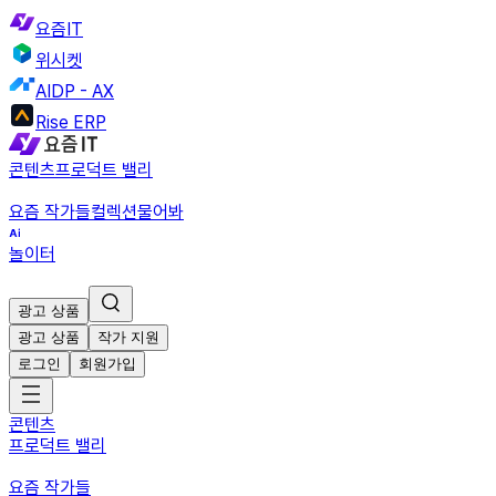
요즘IT
위시켓
AIDP - AX
Rise ERP
콘텐츠
프로덕트 밸리
요즘 작가들
컬렉션
물어봐
놀이터
광고 상품
광고 상품
작가 지원
로그인
회원가입
콘텐츠
프로덕트 밸리
요즘 작가들