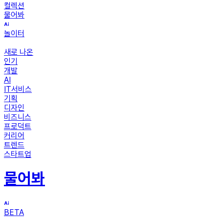
컬렉션
물어봐
놀이터
새로 나온
인기
개발
AI
IT서비스
기획
디자인
비즈니스
프로덕트
커리어
트렌드
스타트업
물어봐
BETA