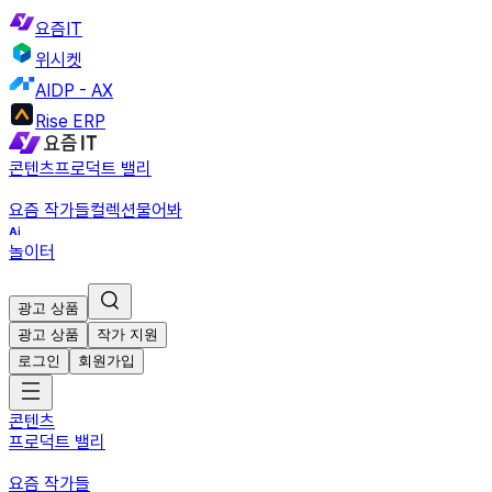
요즘IT
위시켓
AIDP - AX
Rise ERP
콘텐츠
프로덕트 밸리
요즘 작가들
컬렉션
물어봐
놀이터
광고 상품
광고 상품
작가 지원
로그인
회원가입
콘텐츠
프로덕트 밸리
요즘 작가들