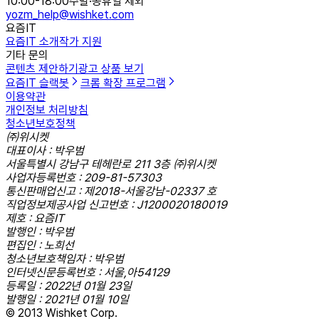
10:00-18:00
주말·공휴일 제외
yozm_help@wishket.com
요즘IT
요즘IT 소개
작가 지원
기타 문의
콘텐츠 제안하기
광고 상품 보기
요즘IT 슬랙봇
크롬 확장 프로그램
이용약관
개인정보 처리방침
청소년보호정책
㈜위시켓
대표이사 : 박우범
서울특별시 강남구 테헤란로 211 3층 ㈜위시켓
사업자등록번호 : 209-81-57303
통신판매업신고 : 제2018-서울강남-02337 호
직업정보제공사업 신고번호 : J1200020180019
제호 : 요즘IT
발행인 : 박우범
편집인 : 노희선
청소년보호책임자 : 박우범
인터넷신문등록번호 : 서울,아54129
등록일 : 2022년 01월 23일
발행일 : 2021년 01월 10일
© 2013 Wishket Corp.