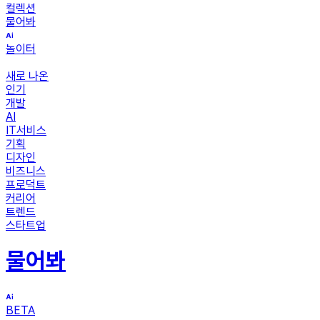
컬렉션
물어봐
놀이터
새로 나온
인기
개발
AI
IT서비스
기획
디자인
비즈니스
프로덕트
커리어
트렌드
스타트업
물어봐
BETA