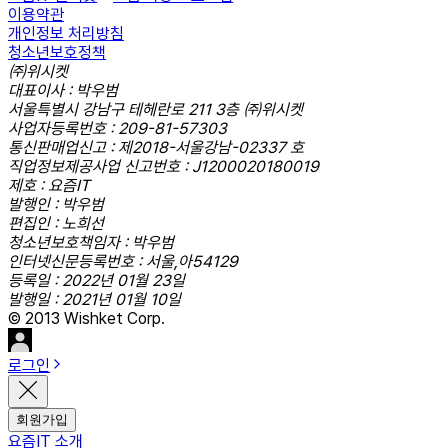
이용약관
개인정보 처리방침
청소년보호정책
㈜위시켓
대표이사 : 박우범
서울특별시 강남구 테헤란로 211 3층 ㈜위시켓
사업자등록번호 : 209-81-57303
통신판매업신고 : 제2018-서울강남-02337 호
직업정보제공사업 신고번호 : J1200020180019
제호 : 요즘IT
발행인 : 박우범
편집인 : 노희선
청소년보호책임자 : 박우범
인터넷신문등록번호 : 서울,아54129
등록일 : 2022년 01월 23일
발행일 : 2021년 01월 10일
© 2013 Wishket Corp.
로그인
회원가입
요즘IT 소개