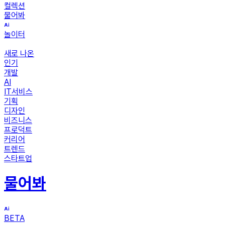
컬렉션
물어봐
놀이터
새로 나온
인기
개발
AI
IT서비스
기획
디자인
비즈니스
프로덕트
커리어
트렌드
스타트업
물어봐
BETA