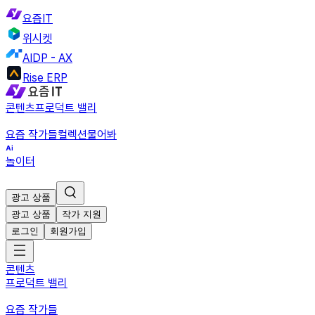
요즘IT
위시켓
AIDP - AX
Rise ERP
콘텐츠
프로덕트 밸리
요즘 작가들
컬렉션
물어봐
놀이터
광고 상품
광고 상품
작가 지원
로그인
회원가입
콘텐츠
프로덕트 밸리
요즘 작가들