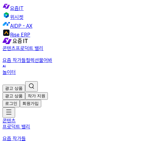
요즘IT
위시켓
AIDP - AX
Rise ERP
콘텐츠
프로덕트 밸리
요즘 작가들
컬렉션
물어봐
놀이터
광고 상품
광고 상품
작가 지원
로그인
회원가입
콘텐츠
프로덕트 밸리
요즘 작가들