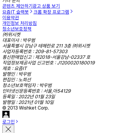
기타 문의
콘텐츠 제안하기
광고 상품 보기
요즘IT 슬랙봇
크롬 확장 프로그램
이용약관
개인정보 처리방침
청소년보호정책
㈜위시켓
대표이사 : 박우범
서울특별시 강남구 테헤란로 211 3층 ㈜위시켓
사업자등록번호 : 209-81-57303
통신판매업신고 : 제2018-서울강남-02337 호
직업정보제공사업 신고번호 : J1200020180019
제호 : 요즘IT
발행인 : 박우범
편집인 : 노희선
청소년보호책임자 : 박우범
인터넷신문등록번호 : 서울,아54129
등록일 : 2022년 01월 23일
발행일 : 2021년 01월 10일
© 2013 Wishket Corp.
로그인