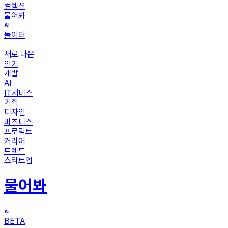
컬렉션
물어봐
놀이터
새로 나온
인기
개발
AI
IT서비스
기획
디자인
비즈니스
프로덕트
커리어
트렌드
스타트업
물어봐
BETA