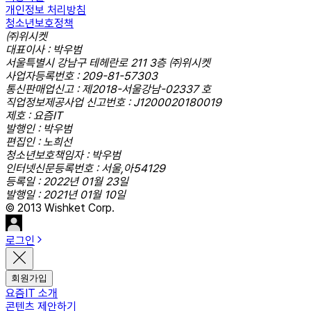
개인정보 처리방침
청소년보호정책
㈜위시켓
대표이사 : 박우범
서울특별시 강남구 테헤란로 211 3층 ㈜위시켓
사업자등록번호 : 209-81-57303
통신판매업신고 : 제2018-서울강남-02337 호
직업정보제공사업 신고번호 : J1200020180019
제호 : 요즘IT
발행인 : 박우범
편집인 : 노희선
청소년보호책임자 : 박우범
인터넷신문등록번호 : 서울,아54129
등록일 : 2022년 01월 23일
발행일 : 2021년 01월 10일
© 2013 Wishket Corp.
로그인
회원가입
요즘IT 소개
콘텐츠 제안하기