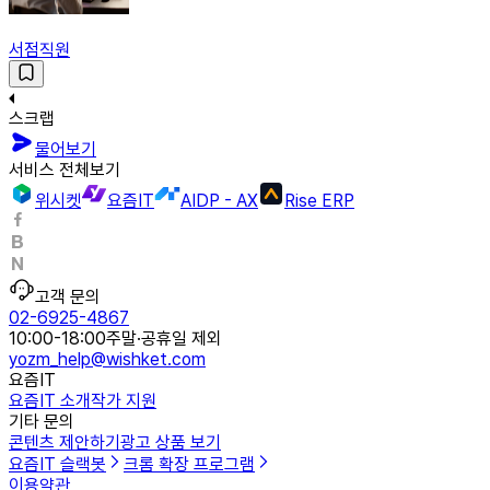
서점직원
스크랩
물어보기
서비스 전체보기
위시켓
요즘IT
AIDP - AX
Rise ERP
고객 문의
02-6925-4867
10:00-18:00
주말·공휴일 제외
yozm_help@wishket.com
요즘IT
요즘IT 소개
작가 지원
기타 문의
콘텐츠 제안하기
광고 상품 보기
요즘IT 슬랙봇
크롬 확장 프로그램
이용약관