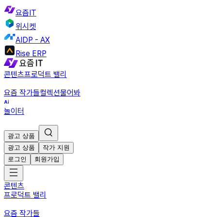
요즘IT
위시켓
AIDP - AX
Rise ERP
콘텐츠
프로덕트 밸리
요즘 작가들
컬렉션
물어봐
놀이터
광고 상품
광고 상품
작가 지원
로그인
회원가입
콘텐츠
프로덕트 밸리
요즘 작가들