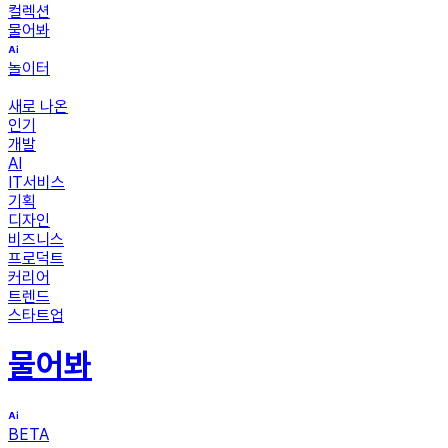
컬렉션
물어봐
놀이터
새로 나온
인기
개발
AI
IT서비스
기획
디자인
비즈니스
프로덕트
커리어
트렌드
스타트업
물어봐
BETA