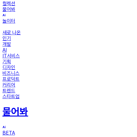
컬렉션
물어봐
놀이터
새로 나온
인기
개발
AI
IT서비스
기획
디자인
비즈니스
프로덕트
커리어
트렌드
스타트업
물어봐
BETA