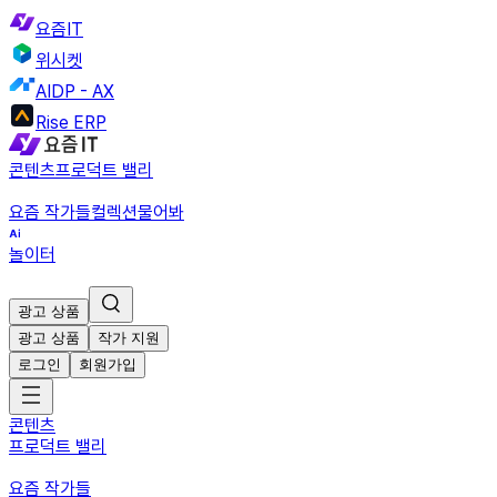
요즘IT
위시켓
AIDP - AX
Rise ERP
콘텐츠
프로덕트 밸리
요즘 작가들
컬렉션
물어봐
놀이터
광고 상품
광고 상품
작가 지원
로그인
회원가입
콘텐츠
프로덕트 밸리
요즘 작가들