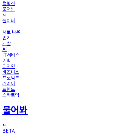
컬렉션
물어봐
놀이터
새로 나온
인기
개발
AI
IT서비스
기획
디자인
비즈니스
프로덕트
커리어
트렌드
스타트업
물어봐
BETA