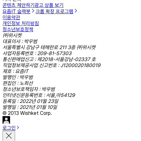
콘텐츠 제안하기
광고 상품 보기
요즘IT 슬랙봇
크롬 확장 프로그램
이용약관
개인정보 처리방침
청소년보호정책
㈜위시켓
대표이사 : 박우범
서울특별시 강남구 테헤란로 211 3층 ㈜위시켓
사업자등록번호 : 209-81-57303
통신판매업신고 : 제2018-서울강남-02337 호
직업정보제공사업 신고번호 : J1200020180019
제호 : 요즘IT
발행인 : 박우범
편집인 : 노희선
청소년보호책임자 : 박우범
인터넷신문등록번호 : 서울,아54129
등록일 : 2022년 01월 23일
발행일 : 2021년 01월 10일
© 2013 Wishket Corp.
로그인