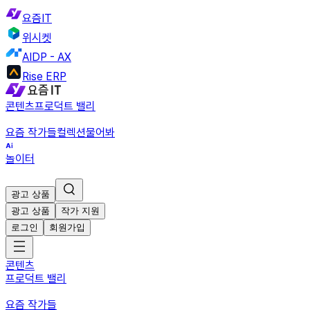
요즘IT
위시켓
AIDP - AX
Rise ERP
콘텐츠
프로덕트 밸리
요즘 작가들
컬렉션
물어봐
놀이터
광고 상품
광고 상품
작가 지원
로그인
회원가입
콘텐츠
프로덕트 밸리
요즘 작가들