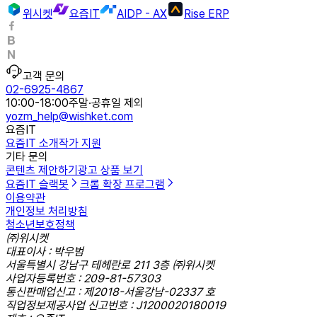
위시켓
요즘IT
AIDP - AX
Rise ERP
고객 문의
02-6925-4867
10:00-18:00
주말·공휴일 제외
yozm_help@wishket.com
요즘IT
요즘IT 소개
작가 지원
기타 문의
콘텐츠 제안하기
광고 상품 보기
요즘IT 슬랙봇
크롬 확장 프로그램
이용약관
개인정보 처리방침
청소년보호정책
㈜위시켓
대표이사 : 박우범
서울특별시 강남구 테헤란로 211 3층 ㈜위시켓
사업자등록번호 : 209-81-57303
통신판매업신고 : 제2018-서울강남-02337 호
직업정보제공사업 신고번호 : J1200020180019