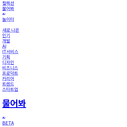
컬렉션
물어봐
놀이터
새로 나온
인기
개발
AI
IT서비스
기획
디자인
비즈니스
프로덕트
커리어
트렌드
스타트업
물어봐
BETA