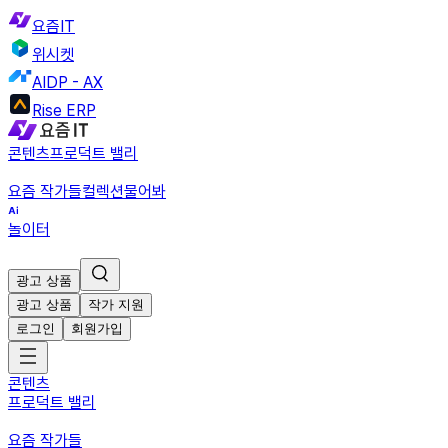
요즘IT
위시켓
AIDP - AX
Rise ERP
콘텐츠
프로덕트 밸리
요즘 작가들
컬렉션
물어봐
놀이터
광고 상품
광고 상품
작가 지원
로그인
회원가입
콘텐츠
프로덕트 밸리
요즘 작가들