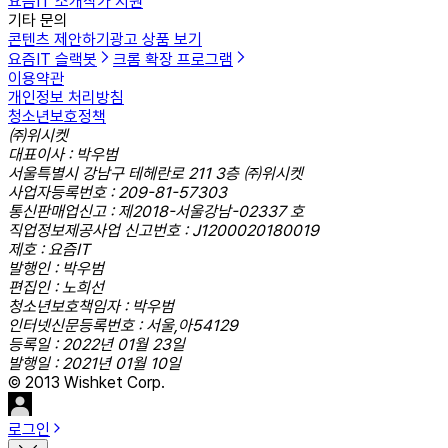
요즘IT 소개
작가 지원
기타 문의
콘텐츠 제안하기
광고 상품 보기
요즘IT 슬랙봇
크롬 확장 프로그램
이용약관
개인정보 처리방침
청소년보호정책
㈜위시켓
대표이사 : 박우범
서울특별시 강남구 테헤란로 211 3층 ㈜위시켓
사업자등록번호 : 209-81-57303
통신판매업신고 : 제2018-서울강남-02337 호
직업정보제공사업 신고번호 : J1200020180019
제호 : 요즘IT
발행인 : 박우범
편집인 : 노희선
청소년보호책임자 : 박우범
인터넷신문등록번호 : 서울,아54129
등록일 : 2022년 01월 23일
발행일 : 2021년 01월 10일
© 2013 Wishket Corp.
로그인