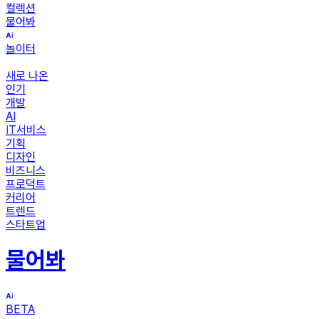
컬렉션
물어봐
놀이터
새로 나온
인기
개발
AI
IT서비스
기획
디자인
비즈니스
프로덕트
커리어
트렌드
스타트업
물어봐
BETA