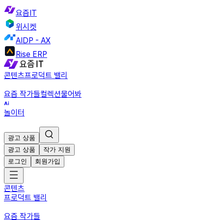
요즘IT
위시켓
AIDP - AX
Rise ERP
콘텐츠
프로덕트 밸리
요즘 작가들
컬렉션
물어봐
놀이터
광고 상품
광고 상품
작가 지원
로그인
회원가입
콘텐츠
프로덕트 밸리
요즘 작가들