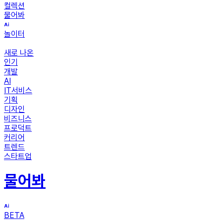
컬렉션
물어봐
놀이터
새로 나온
인기
개발
AI
IT서비스
기획
디자인
비즈니스
프로덕트
커리어
트렌드
스타트업
물어봐
BETA