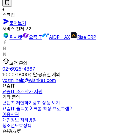
스크랩
물어보기
서비스 전체보기
위시켓
요즘IT
AIDP - AX
Rise ERP
고객 문의
02-6925-4867
10:00-18:00
주말·공휴일 제외
yozm_help@wishket.com
요즘IT
요즘IT 소개
작가 지원
기타 문의
콘텐츠 제안하기
광고 상품 보기
요즘IT 슬랙봇
크롬 확장 프로그램
이용약관
개인정보 처리방침
청소년보호정책
㈜위시켓