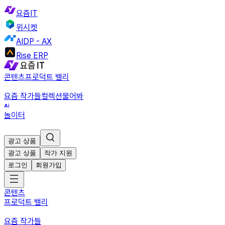
요즘IT
위시켓
AIDP - AX
Rise ERP
콘텐츠
프로덕트 밸리
요즘 작가들
컬렉션
물어봐
놀이터
광고 상품
광고 상품
작가 지원
로그인
회원가입
콘텐츠
프로덕트 밸리
요즘 작가들