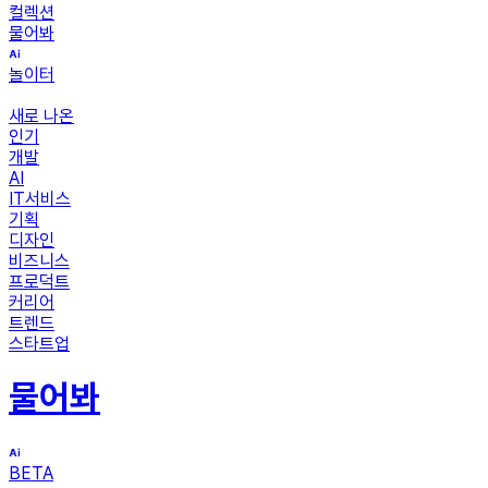
컬렉션
물어봐
놀이터
새로 나온
인기
개발
AI
IT서비스
기획
디자인
비즈니스
프로덕트
커리어
트렌드
스타트업
물어봐
BETA