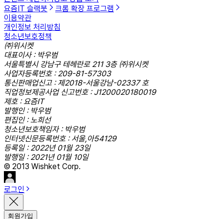
요즘IT 슬랙봇
크롬 확장 프로그램
이용약관
개인정보 처리방침
청소년보호정책
㈜위시켓
대표이사 : 박우범
서울특별시 강남구 테헤란로 211 3층 ㈜위시켓
사업자등록번호 : 209-81-57303
통신판매업신고 : 제2018-서울강남-02337 호
직업정보제공사업 신고번호 : J1200020180019
제호 : 요즘IT
발행인 : 박우범
편집인 : 노희선
청소년보호책임자 : 박우범
인터넷신문등록번호 : 서울,아54129
등록일 : 2022년 01월 23일
발행일 : 2021년 01월 10일
© 2013 Wishket Corp.
로그인
회원가입