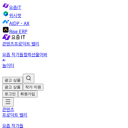
요즘IT
위시켓
AIDP - AX
Rise ERP
콘텐츠
프로덕트 밸리
요즘 작가들
컬렉션
물어봐
놀이터
광고 상품
광고 상품
작가 지원
로그인
회원가입
콘텐츠
프로덕트 밸리
요즘 작가들