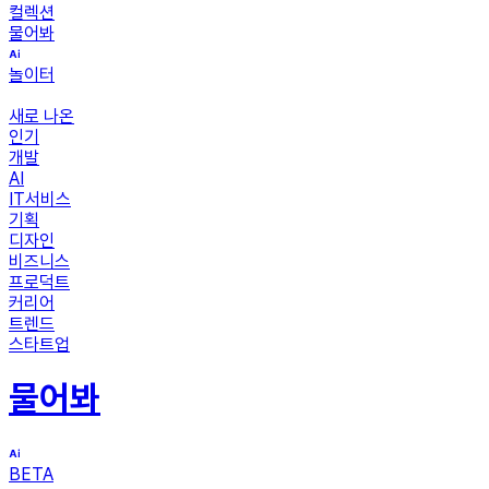
컬렉션
물어봐
놀이터
새로 나온
인기
개발
AI
IT서비스
기획
디자인
비즈니스
프로덕트
커리어
트렌드
스타트업
물어봐
BETA