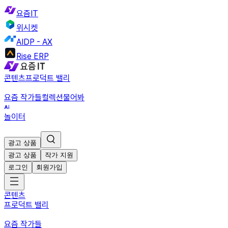
요즘IT
위시켓
AIDP - AX
Rise ERP
콘텐츠
프로덕트 밸리
요즘 작가들
컬렉션
물어봐
놀이터
광고 상품
광고 상품
작가 지원
로그인
회원가입
콘텐츠
프로덕트 밸리
요즘 작가들