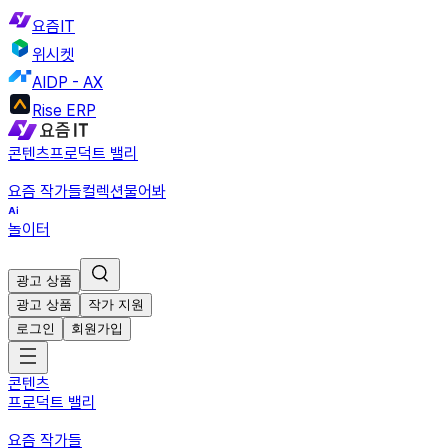
요즘IT
위시켓
AIDP - AX
Rise ERP
콘텐츠
프로덕트 밸리
요즘 작가들
컬렉션
물어봐
놀이터
광고 상품
광고 상품
작가 지원
로그인
회원가입
콘텐츠
프로덕트 밸리
요즘 작가들