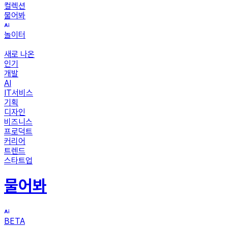
컬렉션
물어봐
놀이터
새로 나온
인기
개발
AI
IT서비스
기획
디자인
비즈니스
프로덕트
커리어
트렌드
스타트업
물어봐
BETA