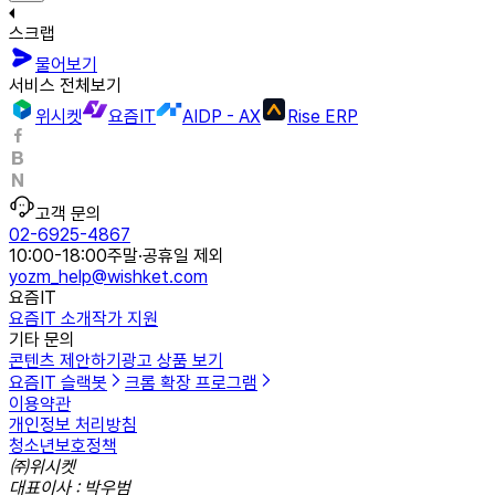
스크랩
물어보기
서비스 전체보기
위시켓
요즘IT
AIDP - AX
Rise ERP
고객 문의
02-6925-4867
10:00-18:00
주말·공휴일 제외
yozm_help@wishket.com
요즘IT
요즘IT 소개
작가 지원
기타 문의
콘텐츠 제안하기
광고 상품 보기
요즘IT 슬랙봇
크롬 확장 프로그램
이용약관
개인정보 처리방침
청소년보호정책
㈜위시켓
대표이사 : 박우범