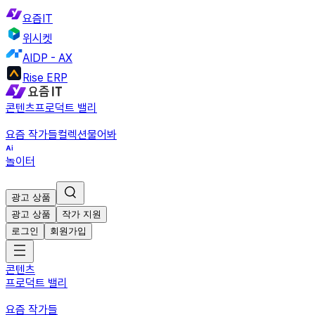
요즘IT
위시켓
AIDP - AX
Rise ERP
콘텐츠
프로덕트 밸리
요즘 작가들
컬렉션
물어봐
놀이터
광고 상품
광고 상품
작가 지원
로그인
회원가입
콘텐츠
프로덕트 밸리
요즘 작가들