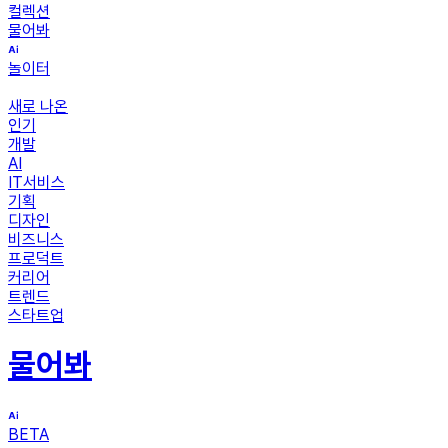
컬렉션
물어봐
놀이터
새로 나온
인기
개발
AI
IT서비스
기획
디자인
비즈니스
프로덕트
커리어
트렌드
스타트업
물어봐
BETA