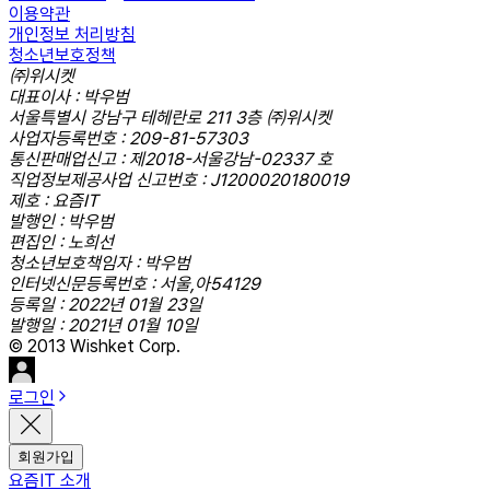
이용약관
개인정보 처리방침
청소년보호정책
㈜위시켓
대표이사 : 박우범
서울특별시 강남구 테헤란로 211 3층 ㈜위시켓
사업자등록번호 : 209-81-57303
통신판매업신고 : 제2018-서울강남-02337 호
직업정보제공사업 신고번호 : J1200020180019
제호 : 요즘IT
발행인 : 박우범
편집인 : 노희선
청소년보호책임자 : 박우범
인터넷신문등록번호 : 서울,아54129
등록일 : 2022년 01월 23일
발행일 : 2021년 01월 10일
© 2013 Wishket Corp.
로그인
회원가입
요즘IT 소개