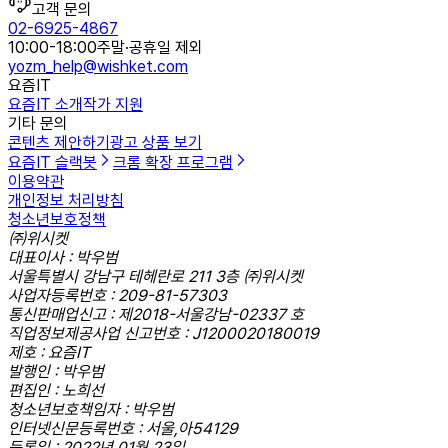
고객 문의
02-6925-4867
10:00-18:00
주말·공휴일 제외
yozm_help@wishket.com
요즘IT
요즘IT 소개
작가 지원
기타 문의
콘텐츠 제안하기
광고 상품 보기
요즘IT 슬랙봇
크롬 확장 프로그램
이용약관
개인정보 처리방침
청소년보호정책
㈜위시켓
대표이사 : 박우범
서울특별시 강남구 테헤란로 211 3층 ㈜위시켓
사업자등록번호 : 209-81-57303
통신판매업신고 : 제2018-서울강남-02337 호
직업정보제공사업 신고번호 : J1200020180019
제호 : 요즘IT
발행인 : 박우범
편집인 : 노희선
청소년보호책임자 : 박우범
인터넷신문등록번호 : 서울,아54129
등록일 : 2022년 01월 23일