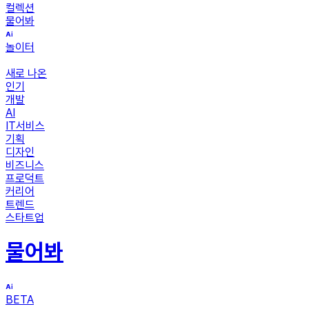
컬렉션
물어봐
놀이터
새로 나온
인기
개발
AI
IT서비스
기획
디자인
비즈니스
프로덕트
커리어
트렌드
스타트업
물어봐
BETA