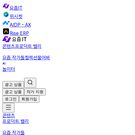
요즘IT
위시켓
AIDP - AX
Rise ERP
콘텐츠
프로덕트 밸리
요즘 작가들
컬렉션
물어봐
놀이터
광고 상품
광고 상품
작가 지원
로그인
회원가입
콘텐츠
프로덕트 밸리
요즘 작가들