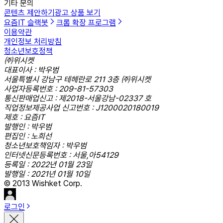
기타 문의
콘텐츠 제안하기
광고 상품 보기
요즘IT 슬랙봇
크롬 확장 프로그램
이용약관
개인정보 처리방침
청소년보호정책
㈜위시켓
대표이사 : 박우범
서울특별시 강남구 테헤란로 211 3층 ㈜위시켓
사업자등록번호 : 209-81-57303
통신판매업신고 : 제2018-서울강남-02337 호
직업정보제공사업 신고번호 : J1200020180019
제호 : 요즘IT
발행인 : 박우범
편집인 : 노희선
청소년보호책임자 : 박우범
인터넷신문등록번호 : 서울,아54129
등록일 : 2022년 01월 23일
발행일 : 2021년 01월 10일
© 2013 Wishket Corp.
로그인