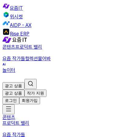
요즘IT
위시켓
AIDP - AX
Rise ERP
콘텐츠
프로덕트 밸리
요즘 작가들
컬렉션
물어봐
놀이터
광고 상품
광고 상품
작가 지원
로그인
회원가입
콘텐츠
프로덕트 밸리
요즘 작가들