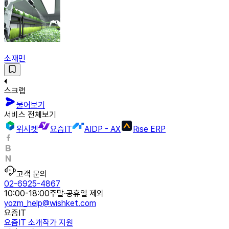
소재민
스크랩
물어보기
서비스 전체보기
위시켓
요즘IT
AIDP - AX
Rise ERP
고객 문의
02-6925-4867
10:00-18:00
주말·공휴일 제외
yozm_help@wishket.com
요즘IT
요즘IT 소개
작가 지원