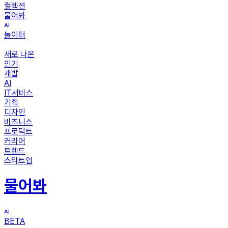
컬렉션
물어봐
놀이터
새로 나온
인기
개발
AI
IT서비스
기획
디자인
비즈니스
프로덕트
커리어
트렌드
스타트업
물어봐
BETA